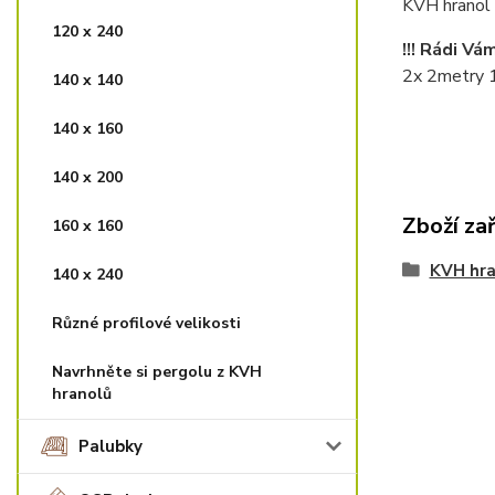
KVH hranol -
120 x 240
!!! Rádi V
2x 2metry 1
140 x 140
140 x 160
140 x 200
Zboží za
160 x 160
KVH hra
140 x 240
Různé profilové velikosti
Navrhněte si pergolu z KVH
hranolů
Palubky