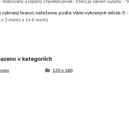
 hoblovaný a lepený stavební prvek , který je zárveň sušený - "
ám vybraný hranol nařežeme podle Vámi vybraných délek !!! 
x 3 metry a 1x 6 metrů.
řazeno v kategoriích
noly
120 x 160