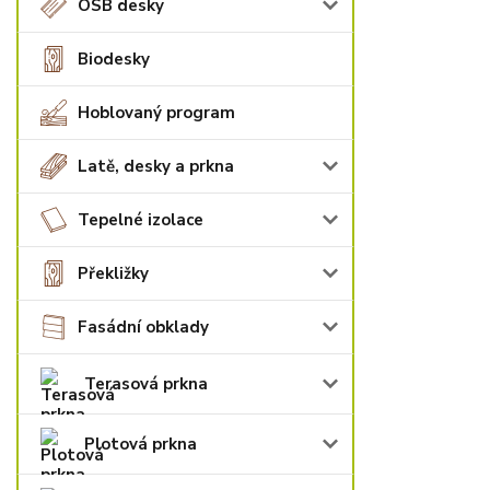
OSB desky
Biodesky
Hoblovaný program
Latě, desky a prkna
Tepelné izolace
Překližky
Fasádní obklady
Terasová prkna
Plotová prkna