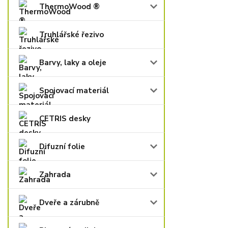
ThermoWood ®
Truhlářské řezivo
Barvy, laky a oleje
Spojovací materiál
CETRIS desky
Difuzní folie
Zahrada
Dveře a zárubně