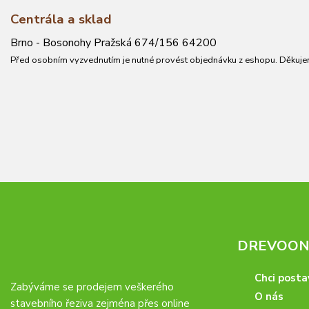
Centrála a sklad
Brno - Bosonohy Pražská 674/156 64200
Před osobním vyzvednutím je nutné provést objednávku z eshopu. Děkuje
DREVOONL
Chci posta
Zabýváme se prodejem veškerého
O nás
stavebního řeziva zejména přes online