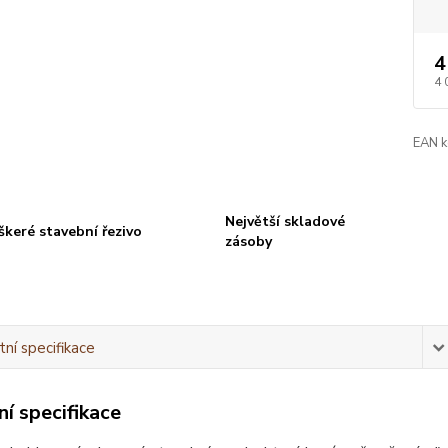
4
4 
EAN k
Největší skladové
škeré stavební řezivo
zásoby
ní specifikace
í specifikace