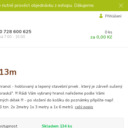
e nutné provést objednávku z eshopu. Děkujeme.
Přihlášení
0 728 600 625
0
ks
za
0,00 Kč
pá 7:00 - 15:00
 13m
ranol - hoblovaný a lepený stavební prvek , který je zárveň sušený
praská". !!! Rádi Vám vybraný hranol nařežeme podle Vámi
ných délek !!! - po vložení do košíku do poznámky připište např.
,6 tzn. 2x 2metry 1x 3 metry a 1x 6 metrů.
celý popis
ostupnost
Skladem 134 ks