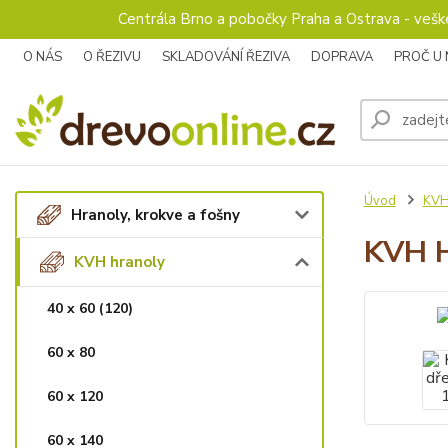
Centrála Brno a pobočky Praha a Ostrava - veš
O NÁS
O ŘEZIVU
SKLADOVÁNÍ ŘEZIVA
DOPRAVA
PROČ U
Úvod
KVH
Hranoly, krokve a fošny
KVH H
KVH hranoly
40 x 60 (120)
60 x 80
60 x 120
60 x 140