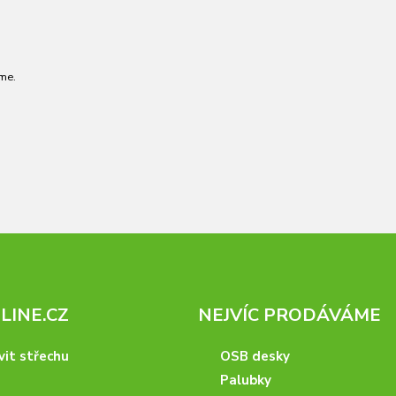
me.
INE.CZ
NEJVÍC PRODÁVÁME
vit střechu
OSB desky
Palubky