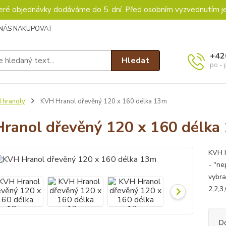
keré objednávky dodáváme do 5. dní. Před osobním vyzvednutím j
 NÁS NAKUPOVAT
+42
Hledat
po - 
 hranoly
KVH Hranol dřevěný 120 x 160 délka 13m
ranol dřevěný 120 x 160 délka
KVH h
- "ne
vybra
2,2,3
D