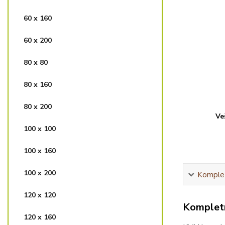
60 x 160
60 x 200
80 x 80
80 x 160
80 x 200
Ve
100 x 100
100 x 160
100 x 200
Komplet
120 x 120
Kompletn
120 x 160