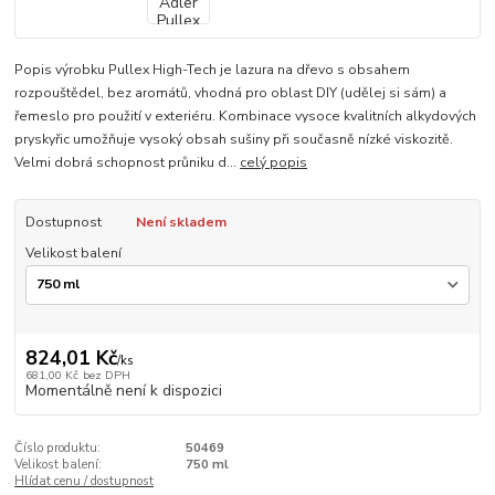
Popis výrobku Pullex High-Tech je lazura na dřevo s obsahem
rozpouštědel, bez aromátů, vhodná pro oblast DIY (udělej si sám) a
řemeslo pro použití v exteriéru. Kombinace vysoce kvalitních alkydových
pryskyřic umožňuje vysoký obsah sušiny při současně nízké viskozitě.
Velmi dobrá schopnost průniku d...
celý popis
Dostupnost
Není skladem
Velikost balení
824,01 Kč
/
ks
681,00 Kč
bez DPH
Momentálně není k dispozici
Číslo produktu:
50469
Velikost balení:
750 ml
Hlídat cenu / dostupnost