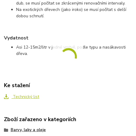
dub, se musí počítat se zkrácenými renovačními intervaly.
Na exotických dřevech (jako iroko) se musí počítat s delší
dobou schnutí.
Vydatnost
Asi 12-15m
2
/litr v jedné vrstvě, podle typu a nasákavosti
dřeva.
Ke stažení
Technický list
Zboží zařazeno v kategoriích
Barvy, laky a oleje