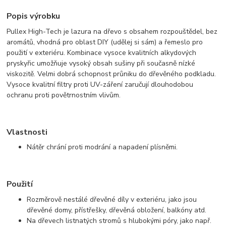
Popis výrobku
Pullex High-Tech je lazura na dřevo s obsahem rozpouštědel, bez
aromátů, vhodná pro oblast DIY (udělej si sám) a řemeslo pro
použití v exteriéru. Kombinace vysoce kvalitních alkydových
pryskyřic umožňuje vysoký obsah sušiny při současně nízké
viskozitě. Velmi dobrá schopnost průniku do dřevěného podkladu.
Vysoce kvalitní filtry proti UV-záření zaručují dlouhodobou
ochranu proti povětrnostním vlivům.
Vlastnosti
Nátěr chrání proti modrání a napadení plísněmi.
Použití
Rozměrově nestálé dřevěné díly v exteriéru, jako jsou
dřevěné domy, přístřešky, dřevěná obložení, balkóny atd.
Na dřevech listnatých stromů s hlubokými póry, jako např.