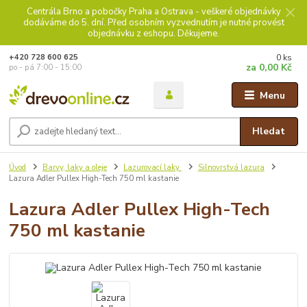
Centrála Brno a pobočky Praha a Ostrava - veškeré objednávky
dodáváme do 5. dní. Před osobním vyzvednutím je nutné provést
objednávku z eshopu. Děkujeme.
0
ks
+420 728 600 625
za
0,00 Kč
po - pá 7:00 - 15:00
Menu
Hledat
Úvod
Barvy, laky a oleje
Lazurovací laky
Silnovrstvá lazura
Lazura Adler Pullex High-Tech 750 ml kastanie
Lazura Adler Pullex High-Tech
750 ml kastanie