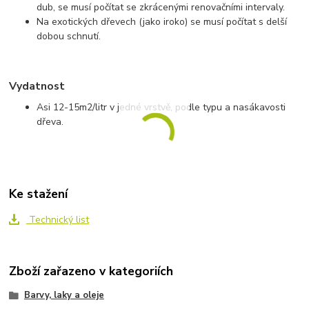
dub, se musí počítat se zkrácenými renovačními intervaly.
Na exotických dřevech (jako iroko) se musí počítat s delší
dobou schnutí.
Vydatnost
Asi 12-15m
2
/litr v jedné vrstvě, podle typu a nasákavosti
dřeva.
Ke stažení
Technický list
Zboží zařazeno v kategoriích
Barvy, laky a oleje