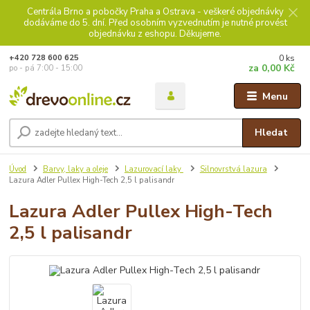
Centrála Brno a pobočky Praha a Ostrava - veškeré objednávky
dodáváme do 5. dní. Před osobním vyzvednutím je nutné provést
objednávku z eshopu. Děkujeme.
0
ks
+420 728 600 625
za
0,00 Kč
po - pá 7:00 - 15:00
Menu
Hledat
Úvod
Barvy, laky a oleje
Lazurovací laky
Silnovrstvá lazura
Lazura Adler Pullex High-Tech 2,5 l palisandr
Lazura Adler Pullex High-Tech
2,5 l palisandr