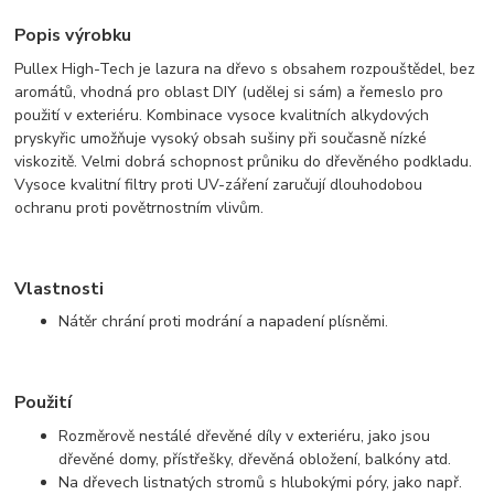
Popis výrobku
Pullex High-Tech je lazura na dřevo s obsahem rozpouštědel, bez
aromátů, vhodná pro oblast DIY (udělej si sám) a řemeslo pro
použití v exteriéru. Kombinace vysoce kvalitních alkydových
pryskyřic umožňuje vysoký obsah sušiny při současně nízké
viskozitě. Velmi dobrá schopnost průniku do dřevěného podkladu.
Vysoce kvalitní filtry proti UV-záření zaručují dlouhodobou
ochranu proti povětrnostním vlivům.
Vlastnosti
Nátěr chrání proti modrání a napadení plísněmi.
Použití
Rozměrově nestálé dřevěné díly v exteriéru, jako jsou
dřevěné domy, přístřešky, dřevěná obložení, balkóny atd.
Na dřevech listnatých stromů s hlubokými póry, jako např.