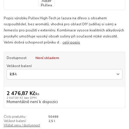
Popis výrobku Pullex High-Tech je lazura na dřevo s obsahem
rozpouštědel, bez aromátů, vhodná pro oblast DIY (udělej si sám) a
řemeslo pro použití v exteriéru. Kombinace vysoce kvalitních alkydových
pryskyřic umožňuje vysoký obsah sušiny při současně nízké viskozitě.
Velmi dobrá schopnost průniku d...
celý popis
Dostupnost
Není skladem
Velikost balení
2 476,87 Kč
/
ks
2 047,00 Kč
bez DPH
Momentálně není k dispozici
Číslo produktu:
50466
Velikost balení:
2,5 l
Hlídat cenu / dostupnost