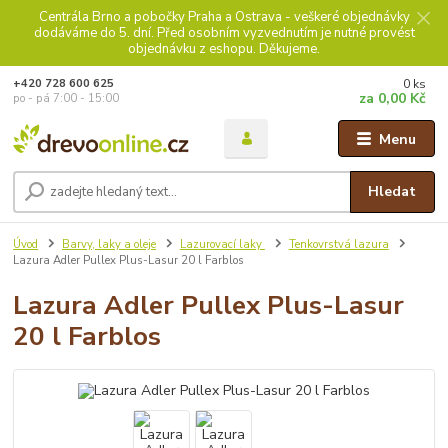
Centrála Brno a pobočky Praha a Ostrava - veškeré objednávky
dodáváme do 5. dní. Před osobním vyzvednutím je nutné provést
objednávku z eshopu. Děkujeme.
0
ks
+420 728 600 625
za
0,00 Kč
po - pá 7:00 - 15:00
Menu
Hledat
Úvod
Barvy, laky a oleje
Lazurovací laky
Tenkovrstvá lazura
Lazura Adler Pullex Plus-Lasur 20 l Farblos
Lazura Adler Pullex Plus-Lasur
20 l Farblos