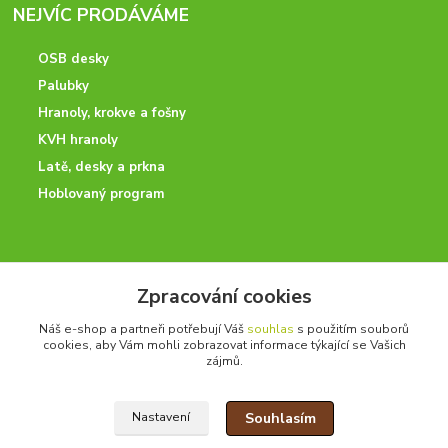
NEJVÍC PRODÁVÁME
OSB desky
Palubky
Hranoly, krokve a fošny
KVH hranoly
Latě, desky a prkna
Hoblovaný program
ODBORNÉ PORADENSTVÍ
Zpracování cookies
Potřebujete poradit? Neváhejte nás kontaktovat.
Náš e-shop a partneři potřebují Váš
souhlas
s použitím souborů
+420 728 600 625
cookies, aby Vám mohli zobrazovat informace týkající se Vašich
po - pá 7:00 - 15:00
zájmů.
Souhlasím
Nastavení