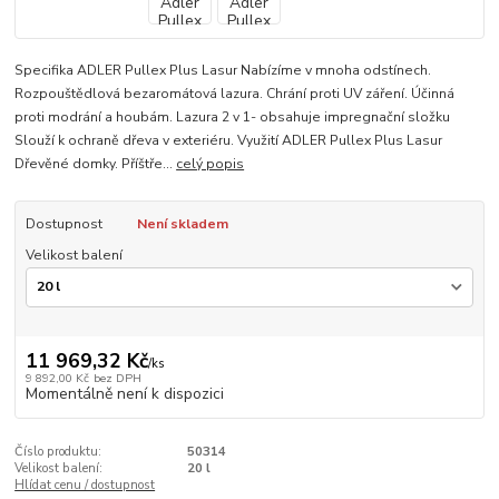
Specifika ADLER Pullex Plus Lasur Nabízíme v mnoha odstínech.
Rozpouštědlová bezaromátová lazura. Chrání proti UV záření. Účinná
proti modrání a houbám. Lazura 2 v 1- obsahuje impregnační složku
Slouží k ochraně dřeva v exteriéru. Využití ADLER Pullex Plus Lasur
Dřevěné domky. Příštře...
celý popis
Dostupnost
Není skladem
Velikost balení
11 969,32 Kč
/
ks
9 892,00 Kč
bez DPH
Momentálně není k dispozici
Číslo produktu:
50314
Velikost balení:
20 l
Hlídat cenu / dostupnost