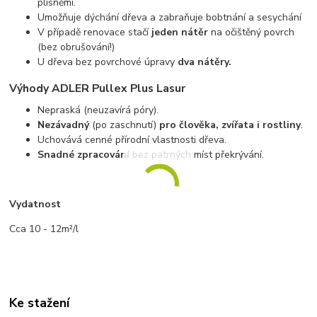
plísněmi.
Umožňuje dýchání dřeva a zabraňuje bobtnání a sesychání
V případě renovace stačí
jeden nátěr
na očištěný povrch
(bez obrušování!)
U dřeva bez povrchové úpravy
dva nátěry.
Výhody ADLER Pullex Plus Lasur
Nepraská (neuzavírá póry).
Nezávadný
(po zaschnutí)
pro člověka, zvířata i rostliny
.
Uchovává cenné přírodní vlastnosti dřeva.
Snadné zpracování
bez patrných míst překrývání.
Vydatnost
Cca 10 - 12m²/l
Ke stažení