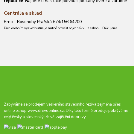
republice
. Najdete u nás také plovoucí podlahy dveře a zárubně.
Centrála a sklad
Brno - Bosonohy Pražská 674/156 64200
Před osobním vyzvednutím je nutné provést objednávku z eshopu. Děkujeme.
Zabýváme se prodejem veškerého stavebního řeziva zejména přes
online eshop
www.drevoonline.cz
. Díky této formě prodeje pokrýváme
celý český a slovenský trh vč. zajištění dopravy.