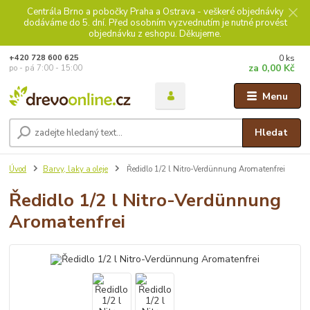
Centrála Brno a pobočky Praha a Ostrava - veškeré objednávky
dodáváme do 5. dní. Před osobním vyzvednutím je nutné provést
objednávku z eshopu. Děkujeme.
0
ks
+420 728 600 625
za
0,00 Kč
po - pá 7:00 - 15:00
Menu
Hledat
Úvod
Barvy, laky a oleje
Ředidlo 1/2 l Nitro-Verdünnung Aromatenfrei
Ředidlo 1/2 l Nitro-Verdünnung
Aromatenfrei