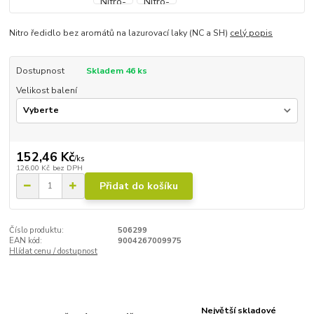
Nitro ředidlo bez aromátů na lazurovací laky (NC a SH)
celý popis
Dostupnost
Skladem 46 ks
Velikost balení
152,46 Kč
/
ks
126,00 Kč
bez DPH
Přidat do košíku
Číslo produktu:
506299
EAN kód:
9004267009975
Hlídat cenu / dostupnost
Největší skladové