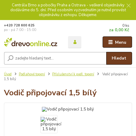
Centrála Brno a pobočky Praha a Ostrava - veškeré objednávky
dodáváme do 5. dní. Před osobním vyzvednutím je nutné provést
objednávku z eshopu. Děkujeme.
0
ks
+420 728 600 625
za
0,00 Kč
po - pá 7:00 - 15:00
Menu
Hledat
Úvod
Podlahové topení
Příslušenství k podl. topení
Vodič připojovací
1,5 bílý
Vodič připojovací 1,5 bílý