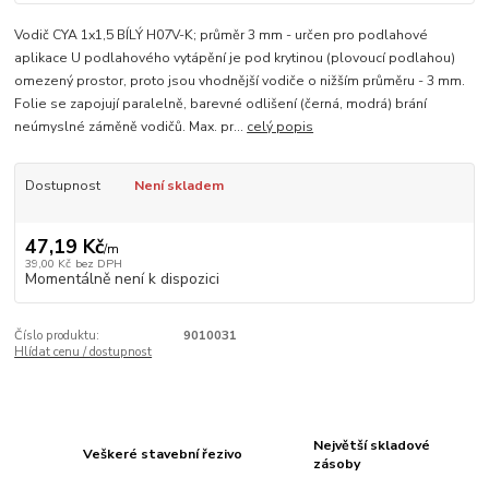
Vodič CYA 1x1,5 BÍLÝ H07V-K; průměr 3 mm - určen pro podlahové
aplikace U podlahového vytápění je pod krytinou (plovoucí podlahou)
omezený prostor, proto jsou vhodnější vodiče o nižším průměru - 3 mm.
Folie se zapojují paralelně, barevné odlišení (černá, modrá) brání
neúmyslné záměně vodičů. Max. pr...
celý popis
Dostupnost
Není skladem
47,19 Kč
/
m
39,00 Kč
bez DPH
Momentálně není k dispozici
Číslo produktu:
9010031
Hlídat cenu / dostupnost
Největší skladové
Veškeré stavební řezivo
zásoby