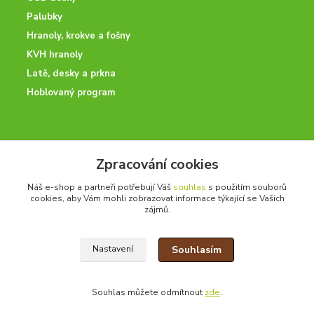
Palubky
Hranoly, krokve a fošny
KVH hranoly
Latě, desky a prkna
Hoblovaný program
ODBORNÉ PORADENSTVÍ
Zpracování cookies
Potřebujete poradit? Neváhejte nás kontaktovat.
Náš e-shop a partneři potřebují Váš
souhlas
s použitím souborů
+420 728 600 625
cookies, aby Vám mohli zobrazovat informace týkající se Vašich
po - pá 7:00 - 15:00
zájmů.
Souhlasím
Nastavení
drevoonline.cz a.s. © -
Specialisté na dřevo
2010 - 2026
Souhlas můžete odmítnout
zde
.