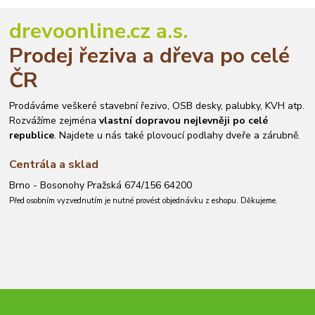
drevoonline.cz a.s.
Prodej řeziva a dřeva po celé
ČR
Prodáváme veškeré stavební řezivo, OSB desky, palubky, KVH atp.
Rozvážíme zejména
vlastní dopravou nejlevněji po celé
republice
. Najdete u nás také plovoucí podlahy dveře a zárubně.
Centrála a sklad
Brno - Bosonohy Pražská 674/156 64200
Před osobním vyzvednutím je nutné provést objednávku z eshopu. Děkujeme.