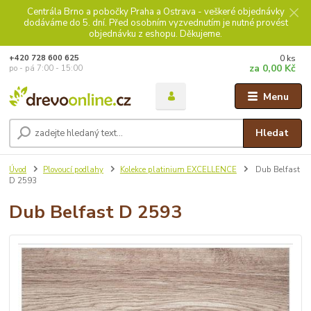
Centrála Brno a pobočky Praha a Ostrava - veškeré objednávky
dodáváme do 5. dní. Před osobním vyzvednutím je nutné provést
objednávku z eshopu. Děkujeme.
0
ks
+420 728 600 625
za
0,00 Kč
po - pá 7:00 - 15:00
Menu
Hledat
Úvod
Plovoucí podlahy
Kolekce platinium EXCELLENCE
Dub Belfast
D 2593
Dub Belfast D 2593