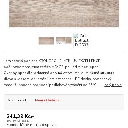
Laminátová podlaha KRONOPOL PLATINIUM EXCELLENCE
oděruvzdornost, třída zátěže AC4/32, pokládka bez lepení,
Overlay, speciální ochranná odolná vrstva, struktura: věrná struktura
dřeva s leskem, dekorační laminát,nosná HDF deska, protitahový
materiál, vhodné pro vodní podlahové vytápění do 25°C, 1 ...
celý popis
Dostupnost
Není skladem
241,39 Kč
/
m²
199,50 Kč
bez DPH
Momentálně není k dispozici