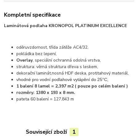
Kompletní specifikace
Laminátová podlaha KRONOPOL PLATINIUM
EXCELLENCE
oděruvzdornost, třída zátěže AC4/32,
pokládka bez lepení,
Overlay
, speciální ochranná odolná vrstva,
struktura: věrná struktura dřeva s leskem,
dekorační laminát,nosná HDF deska, protitahový materiál,
vhodné pro vodní podlahové vytápění do 25°C,
1 balení 8 lamel = 2,397 m2 ( pouze po celém balení )
rozměry: 1380 x 193 x 8 mm.
pateta 60 balení = 127,843 m
Související zboží
1