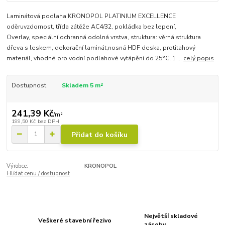
Laminátová podlaha KRONOPOL PLATINIUM EXCELLENCE
oděruvzdornost, třída zátěže AC4/32, pokládka bez lepení,
Overlay, speciální ochranná odolná vrstva, struktura: věrná struktura
dřeva s leskem, dekorační laminát,nosná HDF deska, protitahový
materiál, vhodné pro vodní podlahové vytápění do 25°C, 1 ...
celý popis
Dostupnost
Skladem 5 m²
241,39 Kč
/
m²
199,50 Kč
bez DPH
Přidat do košíku
Výrobce:
KRONOPOL
Hlídat cenu / dostupnost
Největší skladové
Veškeré stavební řezivo
zásoby