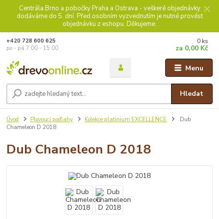
Centrála Brno a pobočky Praha a Ostrava - veškeré objednávky
dodáváme do 5. dní. Před osobním vyzvednutím je nutné provést
objednávku z eshopu. Děkujeme.
0
ks
+420 728 600 625
za
0,00 Kč
po - pá 7:00 - 15:00
Menu
Hledat
Úvod
Plovoucí podlahy
Kolekce platinium EXCELLENCE
Dub
Chameleon D 2018
Dub Chameleon D 2018