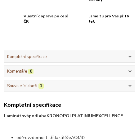
Vlastní doprava po celé
Jsme tu pro Vás již 16
ČR
let
Kompletní specifikace
Komentáře
0
Související zboží
1
Kompletní specifikace
Laminátová
podlaha
KRONOPOL
PLATINIUM
EXCELLENCE
oděruvzdornost
,
třída
zátěže
AC4
/32,