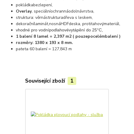
pokládka
bez
lepení
,
Overlay
,
speciální
ochranná
odolná
vrstva
,
struktura
:
věrná
struktura
dřeva
s
leskem
,
dekorační
laminát
,
nosná
HDF
deska
,
protitahový
materiál
,
vhodné
pro
vodní
podlahové
vytápění
do 25°C,
1
balení
8
lamel
=
2,397
m2
(
pouze
po
celém
balení
)
rozměry
: 1380 x 193 x 8 mm.
pateta
60
balení
= 127,843 m
Související zboží
1