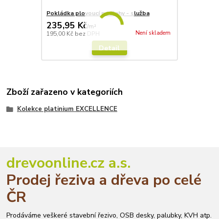
Pokládka plovoucí podlahy - služba
235,95 Kč
/
m²
Není skladem
195,00 Kč
bez DPH
Detail
Zboží zařazeno v kategoriích
Kolekce platinium EXCELLENCE
drevoonline.cz a.s.
Prodej řeziva a dřeva po celé
ČR
Prodáváme veškeré stavební řezivo, OSB desky, palubky, KVH atp.