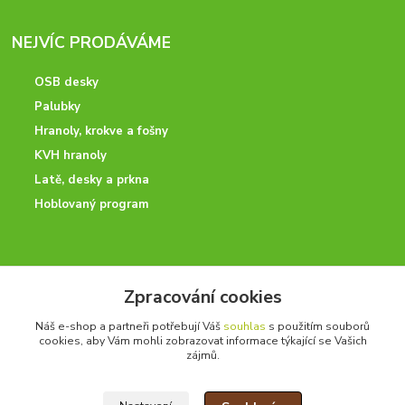
NEJVÍC PRODÁVÁME
OSB desky
Palubky
Hranoly, krokve a fošny
KVH hranoly
Latě, desky a prkna
Hoblovaný program
ODBORNÉ PORADENSTVÍ
Zpracování cookies
Potřebujete poradit? Neváhejte nás kontaktovat.
Náš e-shop a partneři potřebují Váš
souhlas
s použitím souborů
+420 728 600 625
cookies, aby Vám mohli zobrazovat informace týkající se Vašich
po - pá 7:00 - 15:00
zájmů.