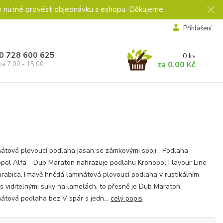
e nutné provést objednávku z eshopu. Děkujeme.
Přihlášení
0 728 600 625
0
ks
za
0,00 Kč
pá 7:00 - 15:00
átová plovoucí podlaha jasan se zámkovými spoji Podlaha
pol Alfa - Dub Maraton nahrazuje podlahu Kronopol Flavour Line -
rabica.Tmavě hnědá laminátová plovoucí podlaha v rustikálním
 s viditelnými suky na lamelách, to přesně je Dub Maraton.
átová podlaha bez V spár s jedn...
celý popis