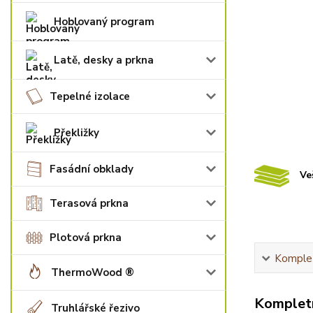
Hoblovaný program
Latě, desky a prkna
Tepelné izolace
Překližky
Fasádní obklady
Ve
Terasová prkna
Plotová prkna
Komplet
ThermoWood ®
Kompletn
Truhlářské řezivo