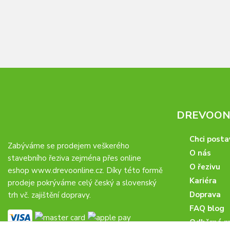
DREVOONL
Chci posta
Zabýváme se prodejem veškerého
O nás
stavebního řeziva zejména přes online
O řezivu
eshop
www.drevoonline.cz
. Díky této formě
Kariéra
prodeje pokrýváme celý český a slovenský
Doprava
trh vč. zajištění dopravy.
FAQ blog
Odběrná m