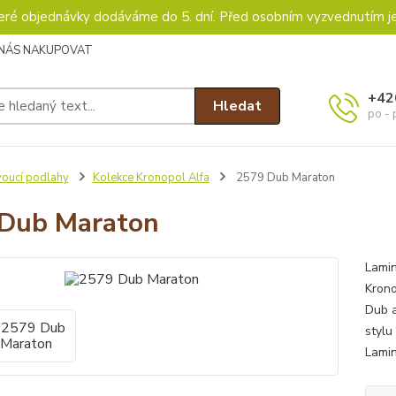
keré objednávky dodáváme do 5. dní. Před osobním vyzvednutím j
 NÁS NAKUPOVAT
+42
Hledat
po - 
voucí podlahy
Kolekce Kronopol Alfa
2579 Dub Maraton
Dub Maraton
Lamin
Krono
Dub a
stylu
Lamin