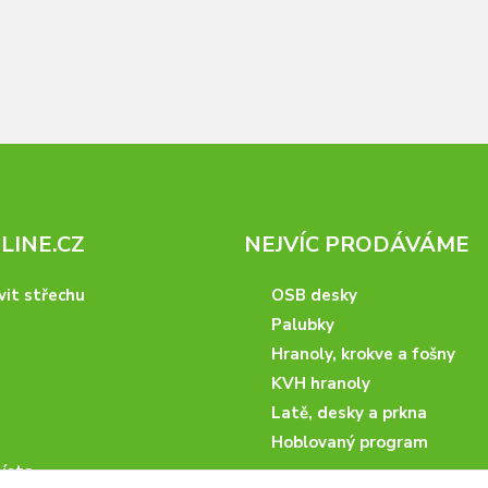
INE.CZ
NEJVÍC PRODÁVÁME
vit střechu
OSB desky
Palubky
Hranoly, krokve a fošny
KVH hranoly
Latě, desky a prkna
Hoblovaný program
ísta