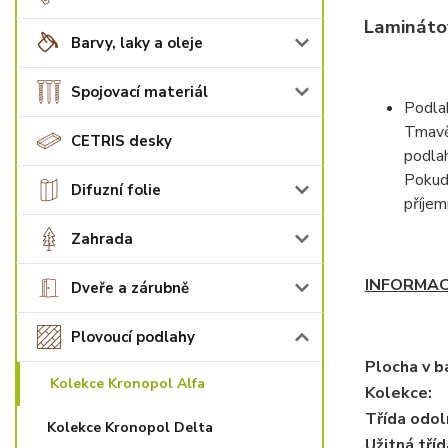
Laminátov
Barvy, laky a oleje
Spojovací materiál
Podlah
Tmavě 
CETRIS desky
podlah
Pokud 
Difuzní folie
příjem
Zahrada
INFORMAC
Dveře a zárubně
Plovoucí podlahy
Plocha v ba
Kolekce Kronopol Alfa
Kolekce:
Třída odol
Kolekce Kronopol Delta
Užitná tříd