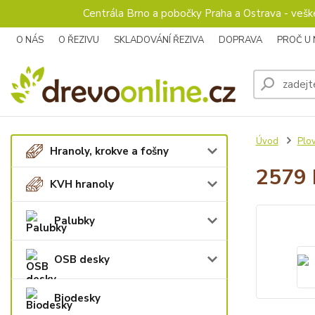
Centrála Brno a pobočky Praha a Ostrava - veš
O NÁS
O ŘEZIVU
SKLADOVÁNÍ ŘEZIVA
DOPRAVA
PROČ U
Úvod
Plo
Hranoly, krokve a fošny
2579 
KVH hranoly
Palubky
OSB desky
Biodesky