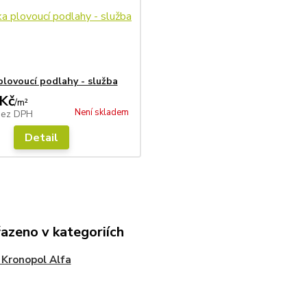
lovoucí podlahy - služba
Kč
/
m²
Není skladem
bez DPH
Detail
řazeno v kategoriích
 Kronopol Alfa