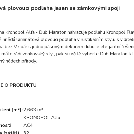
á plovoucí podlaha jasan se zámkovými spoji
a Kronopol Alfa - Dub Maraton nahrazuje podlahu Kronopol Flavo
hnědá laminátová plovoucí podlaha v rustikálním stylu s vidite
a bez V spár s jedno pásovým dekorem dubu je elegantní řešení p
máte rádi venkovský styl, pak si určitě vyberte Dub Maraton, 
ný nádech přírody.
E O PRODUKTU
lení [m²]:
2,663 m²
KRONOPOL Alfa
nosti:
AC4
a (zátěž):
32