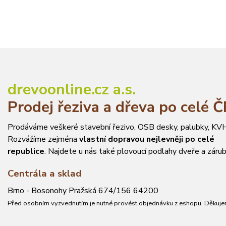
drevoonline.cz a.s.
Prodej řeziva a dřeva po celé 
Prodáváme veškeré stavební řezivo, OSB desky, palubky, KVH
Rozvážíme zejména
vlastní dopravou nejlevněji po celé
republice
. Najdete u nás také plovoucí podlahy dveře a zárub
Centrála a sklad
Brno - Bosonohy Pražská 674/156 64200
Před osobním vyzvednutím je nutné provést objednávku z eshopu. Děkuje