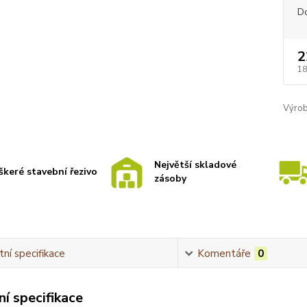
D
2
18
Výrob
Největší skladové
škeré stavební řezivo
zásoby
ní specifikace
Komentáře
0
í specifikace