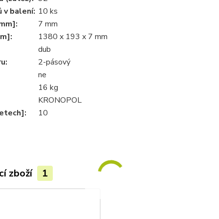
 v balení:
10 ks
[mm]:
7 mm
m]:
1380 x 193 x 7 mm
dub
u:
2-pásový
ne
16 kg
KRONOPOL
letech]:
10
cí zboží
1