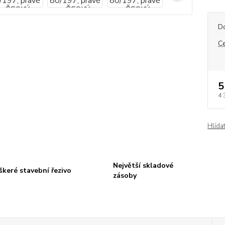
D
C
5
4 
Hlída
Největší skladové
škeré stavební řezivo
zásoby