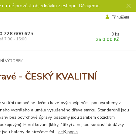
e nutné provést objednávku z eshopu. Děkujeme.
Přihlášení
0 728 600 625
0
ks
za
0,00 Kč
pá 7:00 - 15:00
ITNÍ VÝROBEK
pravé - ČESKÝ KVALITNÍ
 vnitřní rámové se dvěma kazetovými výplněmi jsou vyrobeny z
ného vyzrálého a uměle vysušeného dřeva smrku. Standardně jsou
vány bez povrchové úpravy, osazeny jsou zámkem dozickým
pokojovým). Horní kování (kliky, štítky) a nejsou součástí dodávky.
 jsou baleny do strečové fól...
celý popis