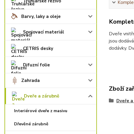
Truhlářské řezivo
Komplet
Barvy, laky a oleje
Kompletn
Spojovací materiál
Dveře vnitř
jsou dodává
dodávky. Dv
CETRIS desky
Difuzní folie
Zahrada
Zboží za
Dveře a zárubně
Dveře a
Interiérové dveře z masivu
Dřevěné zárubně