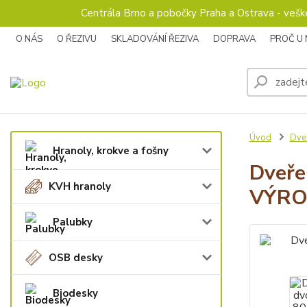
Centrála Brno a pobočky Praha a Ostrava - veš
O NÁS
O ŘEZIVU
SKLADOVÁNÍ ŘEZIVA
DOPRAVA
PROČ U
Úvod
Dve
Hranoly, krokve a fošny
Dveře
KVH hranoly
VÝRO
Palubky
OSB desky
Biodesky