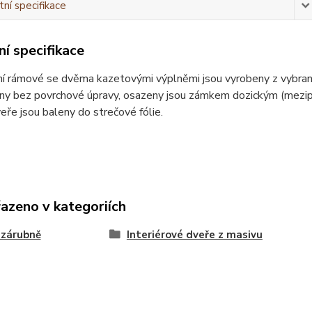
ní specifikace
í specifikace
ní rámové se dvěma kazetovými výplněmi jsou vyrobeny z vybra
ny bez povrchové úpravy, osazeny jsou zámkem dozickým (mezipoko
eře jsou baleny do strečové fólie.
řazeno v kategoriích
 zárubně
Interiérové dveře z masivu