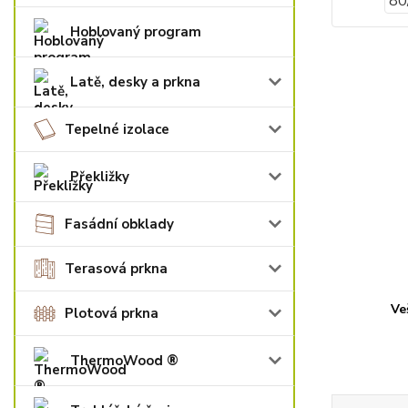
Hoblovaný program
Latě, desky a prkna
Tepelné izolace
Překližky
Fasádní obklady
Terasová prkna
Ve
Plotová prkna
ThermoWood ®