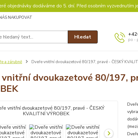
keré objednávky dodáváme do 5. dní. Před osobním vyzvednutím j
 NÁS NAKUPOVAT
+42
Hledat
po - 
ře a zárubně
Dveře vnitřní dvoukazetové 80/197, pravé - ČESKÝ KVAL
 vnitřní dvoukazetové 80/197, 
BEK
Dveře
vybra
dodá
(mezi
Dveře