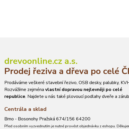
drevoonline.cz a.s.
Prodej řeziva a dřeva po celé 
Prodáváme veškeré stavební řezivo, OSB desky, palubky, KVH
Rozvážíme zejména
vlastní dopravou nejlevněji po celé
republice
. Najdete u nás také plovoucí podlahy dveře a zárub
Centrála a sklad
Brno - Bosonohy Pražská 674/156 64200
Před osobním vyzvednutím je nutné provést objednávku z eshopu. Děkuje