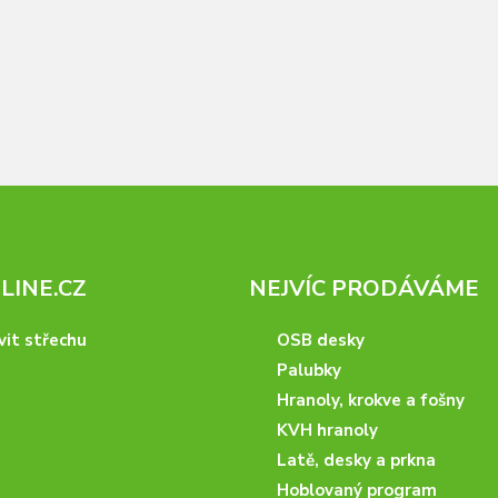
INE.CZ
NEJVÍC PRODÁVÁME
vit střechu
OSB desky
Palubky
Hranoly, krokve a fošny
KVH hranoly
Latě, desky a prkna
Hoblovaný program