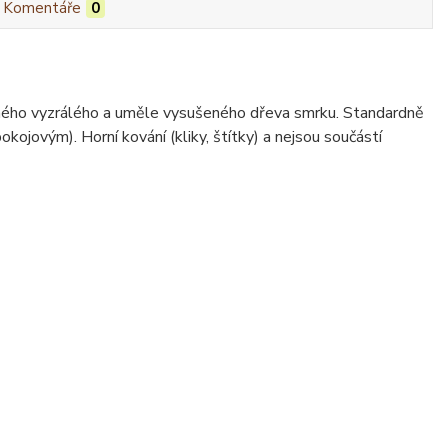
Komentáře
0
ného vyzrálého a uměle vysušeného dřeva smrku. Standardně
jovým). Horní kování (kliky, štítky) a nejsou součástí