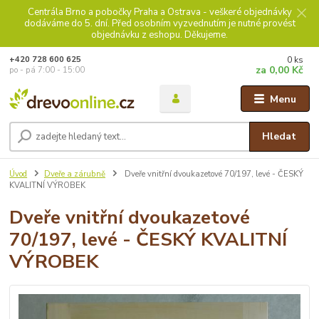
Centrála Brno a pobočky Praha a Ostrava - veškeré objednávky
dodáváme do 5. dní. Před osobním vyzvednutím je nutné provést
objednávku z eshopu. Děkujeme.
0
ks
+420 728 600 625
za
0,00 Kč
po - pá 7:00 - 15:00
Menu
Hledat
Úvod
Dveře a zárubně
Dveře vnitřní dvoukazetové 70/197, levé - ČESKÝ
KVALITNÍ VÝROBEK
Dveře vnitřní dvoukazetové
70/197, levé - ČESKÝ KVALITNÍ
VÝROBEK