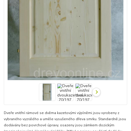
Dveře vnitřní rámové se dvěma kazetovými výplněmi jsou vyrobeny z
vybraného vyzrálého a uměle vysušeného dřeva smrku. Standardně jsou
dodávány bez povrchové úpravy, osazeny jsou zámkem dozickým