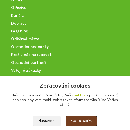
O nás
O řezivu
Kariéra
Doprava
FAQ blog
Odběrná místa
Obchodní podmínky
Proč u nás nakupovat
Obchodní partneři
Veřejné zákazky
Zpracování cookies
NEJVÍC PRODÁVÁME
Náš e-shop a partneři potřebují Váš
souhlas
s použitím souborů
cookies, aby Vám mohli zobrazovat informace týkající se Vašich
zájmů.
OSB desky
Palubky
Souhlasím
Nastavení
Hranoly, krokve a fošny