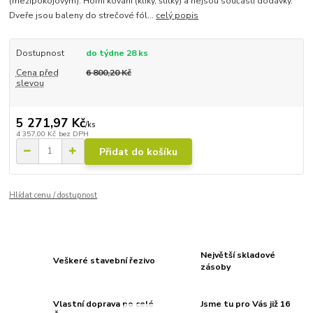
(mezipokojovým). Horní kování (kliky, štítky) a nejsou součástí dodávky.
Dveře jsou baleny do strečové fól...
celý popis
Dostupnost
do týdne 28 ks
Cena před
6 800,20 Kč
slevou
5 271,97 Kč
/
ks
4 357,00 Kč
bez DPH
Přidat do košíku
Hlídat cenu / dostupnost
Největší skladové
Veškeré stavební řezivo
zásoby
Vlastní doprava po celé
Jsme tu pro Vás již 16