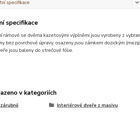
ní specifikace
í specifikace
ní rámové se dvěma kazetovými výplněmi jsou vyrobeny z vybra
ny bez povrchové úpravy, osazeny jsou zámkem dozickým (mezipoko
eře jsou baleny do strečové fólie.
řazeno v kategoriích
 zárubně
Interiérové dveře z masivu