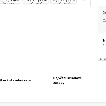
D
C
5
4 
Hlída
Největší skladové
škeré stavební řezivo
zásoby