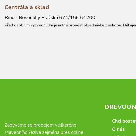
Centrála a sklad
Brno - Bosonohy Pražská 674/156 64200
Před osobním vyzvednutím je nutné provést objednávku z eshopu. Děkuje
DREVOONL
Chci posta
Zabýváme se prodejem veškerého
O nás
stavebního řeziva zejména přes online