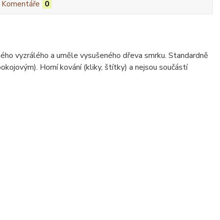
Komentáře
0
ného vyzrálého a uměle vysušeného dřeva smrku. Standardně
jovým). Horní kování (kliky, štítky) a nejsou součástí