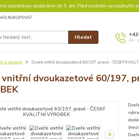
keré objednávky dodáváme do 5. dní. Před osobním vyzvednutím j
 NÁS NAKUPOVAT
+42
Hledat
po - 
ře a zárubně
Dveře vnitřní dvoukazetové 60/197, pravé - ČESKÝ KVAL
 vnitřní dvoukazetové 60/197, 
BEK
Dveře
vybra
dodá
(mezi
Dveře