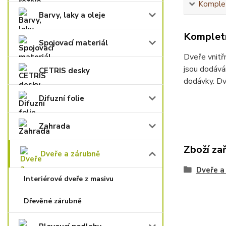
Komplet
Barvy, laky a oleje
Kompletn
Spojovací materiál
Dveře vnitř
jsou dodává
CETRIS desky
dodávky. Dv
Difuzní folie
Zahrada
Zboží za
Dveře a zárubně
Dveře a
Interiérové dveře z masivu
Dřevěné zárubně