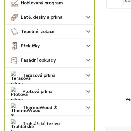
Hoblovaný program
Latě, desky a prkna
Tepelné izolace
Překližky
Fasádní obklady
Terasová prkna
Plotová prkna
Ve
ThermoWood ®
Truhlářské řezivo