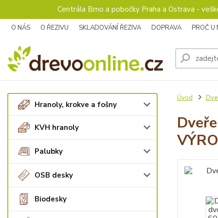
Centrála Brno a pobočky Praha a Ostrava - veš
O NÁS
O ŘEZIVU
SKLADOVÁNÍ ŘEZIVA
DOPRAVA
PROČ U
Úvod
Dve
Hranoly, krokve a fošny
Dveře
KVH hranoly
VÝRO
Palubky
OSB desky
Biodesky