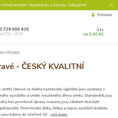
e nutné provést objednávku z eshopu. Děkujeme.
Přihlášení
0 728 600 625
0
ks
za
0,00 Kč
pá 7:00 - 15:00
ITNÍ VÝROBEK
pravé - ČESKÝ KVALITNÍ
 vnitřní rámové se dvěma kazetovými výplněmi jsou vyrobeny z
ného vyzrálého a uměle vysušeného dřeva smrku. Standardně jsou
vány bez povrchové úpravy, osazeny jsou zámkem dozickým
pokojovým). Horní kování (kliky, štítky) a nejsou součástí dodávky.
 jsou baleny do strečové fól...
celý popis