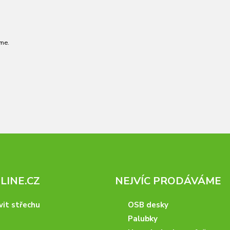
me.
INE.CZ
NEJVÍC PRODÁVÁME
vit střechu
OSB desky
Palubky