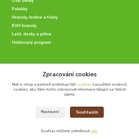
OSB desky
Palubky
Hranoly, krokve a fošny
KVH hranoly
Latě, desky a prkna
Hoblovaný program
ODBORNÉ PORADENSTVÍ
Zpracování cookies
Potřebujete poradit? Neváhejte nás kontaktovat.
Náš e-shop a partneři potřebují Váš
souhlas
s použitím souborů
+420 728 600 625
cookies, aby Vám mohli zobrazovat informace týkající se Vašich
po - pá 7:00 - 15:00
zájmů.
Souhlasím
Nastavení
drevoonline.cz a.s. © -
Specialisté na dřevo
2010 - 2026
Souhlas můžete odmítnout
zde
.