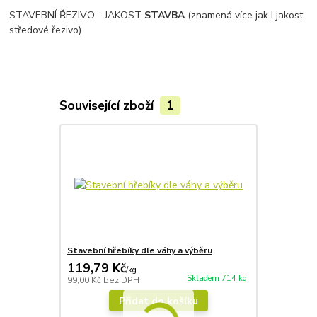
STAVEBNÍ ŘEZIVO - JAKOST
STAVBA
(znamená více jak I jakost,
středové řezivo)
Související zboží
1
Stavební hřebíky dle váhy a výběru
119,79 Kč
/
kg
Skladem 714 kg
99,00 Kč
bez DPH
Přidat do košíku