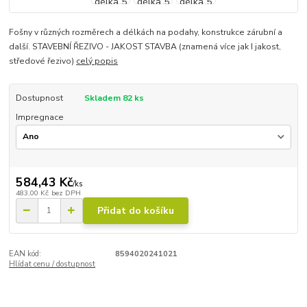
Fošny v různých rozměrech a délkách na podahy, konstrukce zárubní a
další. STAVEBNÍ ŘEZIVO - JAKOST STAVBA (znamená více jak I jakost,
středové řezivo)
celý popis
Dostupnost
Skladem 82 ks
Impregnace
584,43 Kč
/
ks
483,00 Kč
bez DPH
Přidat do košíku
EAN kód:
8594020241021
Hlídat cenu / dostupnost