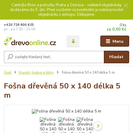
Centrála Brno a pobočky Praha a Ostrava - veškeré objednávky
dodáváme do 5. dní. Před osobním vyzvednutím je nutné provést
objednávku z eshopu. Děkujeme.
0
ks
+420 728 600 625
za
0,00 Kč
po - pá 7:00 - 15:00
Menu
Hledat
Úvod
Hranoly, krokve a fošny
Fošna dřevěná 50 x 140 délka 5 m
Fošna dřevěná 50 x 140 délka 5
m