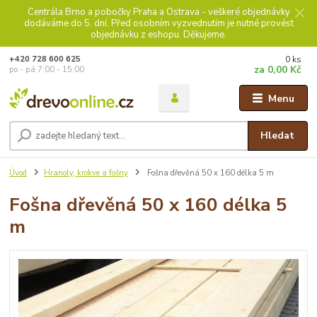
Centrála Brno a pobočky Praha a Ostrava - veškeré objednávky
dodáváme do 5. dní. Před osobním vyzvednutím je nutné provést
objednávku z eshopu. Děkujeme.
0
ks
+420 728 600 625
za
0,00 Kč
po - pá 7:00 - 15:00
Menu
Hledat
Úvod
Hranoly, krokve a fošny
Fošna dřevěná 50 x 160 délka 5 m
Fošna dřevěná 50 x 160 délka 5
m