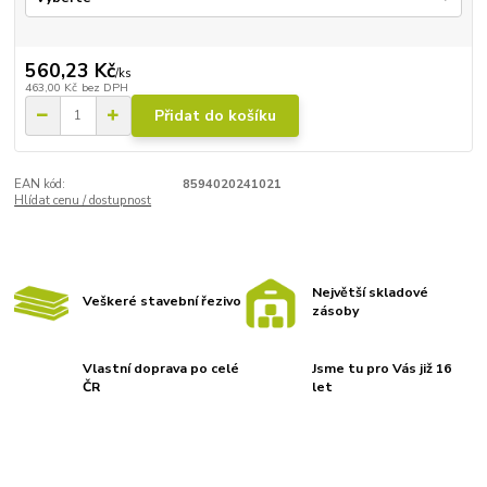
560,23 Kč
/
ks
463,00 Kč
bez DPH
Přidat do košíku
EAN kód:
8594020241021
Hlídat cenu / dostupnost
Největší skladové
Veškeré stavební řezivo
zásoby
Vlastní doprava po celé
Jsme tu pro Vás již 16
ČR
let