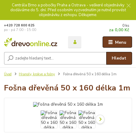
Centrála Brno a pobočky Praha a Ostrava - veškeré objednávky
dodáváme do 5. dní. Před osobním vyzvednutím je nutné provést
objednávku z eshopu. Děkujeme.
0
ks
+420 728 600 625
za
0,00 Kč
po - pá 7:00 - 15:00
Menu
Hledat
Úvod
Hranoly, krokve a fošny
Fošna dřevěná 50 x 160 délka 1m
Fošna dřevěná 50 x 160 délka 1m