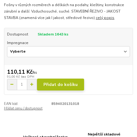
Fošny v různých rozměrech a délkách na podahy, kleštiny, konstrukce
zárubní a další. Vzduchosuché, suché. STAVEBNÍ ŘEZIVO - JAKOST
STAVBA (znamená více jak I jakost, středové řezivo)
celý popis
Dostupnost
Skladem 1643 ks
Impregnace
110,11 Kč
/
ks
91,00 Kč
bez DPH
Přidat do košíku
EAN kód:
8594020131018
Hlídat cenu / dostupnost
Největší skladové
Veškeré stavební řezivo