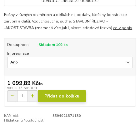
Fošny v různých rozměrech a délkách na podahy, kleštiny, konstrukce
zárubní a další. Vzduchosuché, suché. STAVEBNÍ ŘEZIVO -
JAKOST STAVBA (znamená více jak I jakost, středové řezivo)
celý popis
Dostupnost
Skladem 102 ks
Impregnace
1 099,89 Kč
/
ks
909,00 Kč
bez DPH
Přidat do košíku
EAN kód:
8594021371130
Hlídat cenu / dostupnost