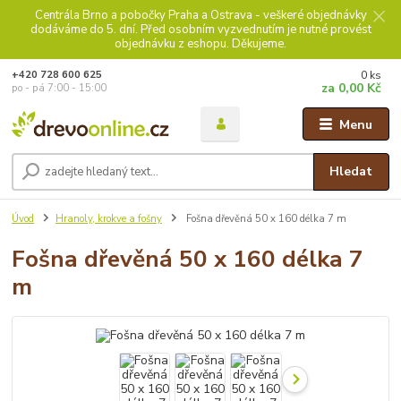
Centrála Brno a pobočky Praha a Ostrava - veškeré objednávky
dodáváme do 5. dní. Před osobním vyzvednutím je nutné provést
objednávku z eshopu. Děkujeme.
0
ks
+420 728 600 625
za
0,00 Kč
po - pá 7:00 - 15:00
Menu
Hledat
Úvod
Hranoly, krokve a fošny
Fošna dřevěná 50 x 160 délka 7 m
Fošna dřevěná 50 x 160 délka 7
m