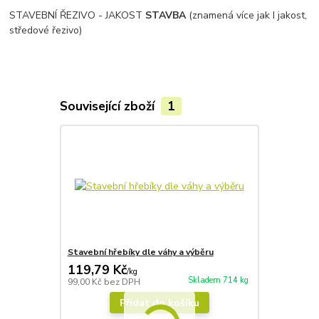
STAVEBNÍ ŘEZIVO - JAKOST
STAVBA
(znamená více jak I jakost,
středové řezivo)
Související zboží
1
Stavební hřebíky dle váhy a výběru
119,79 Kč
/
kg
Skladem 714 kg
99,00 Kč
bez DPH
Přidat do košíku