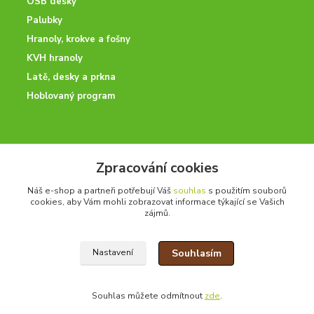
OSB desky
Palubky
Hranoly, krokve a fošny
KVH hranoly
Latě, desky a prkna
Hoblovaný program
ODBORNÉ PORADENSTVÍ
Zpracování cookies
Potřebujete poradit? Neváhejte nás kontaktovat.
Náš e-shop a partneři potřebují Váš
souhlas
s použitím souborů
+420 728 600 625
cookies, aby Vám mohli zobrazovat informace týkající se Vašich
po - pá 7:00 - 15:00
zájmů.
Souhlasím
Nastavení
drevoonline.cz a.s. © -
Specialisté na dřevo
2010 - 2026
Souhlas můžete odmítnout
zde
.