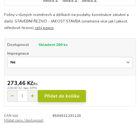
Fošny v různých rozměrech a délkách na podahy, konstrukce zárubní a
další. STAVEBNÍ ŘEZIVO - JAKOST STAVBA (znamená více jak I jakost,
středové řezivo)
celý popis
Dostupnost
Skladem 269 ks
Impregnace
273,46 Kč
/
ks
226,00 Kč
bez DPH
Přidat do košíku
EAN kód:
8594021231120
Hlídat cenu / dostupnost