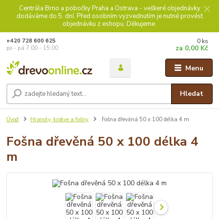
Centrála Brno a pobočky Praha a Ostrava - veškeré objednávky
dodáváme do 5. dní. Před osobním vyzvednutím je nutné provést
objednávku z eshopu. Děkujeme.
0
ks
+420 728 600 625
za
0,00 Kč
po - pá 7:00 - 15:00
Menu
Hledat
Úvod
Hranoly, krokve a fošny
Fošna dřevěná 50 x 100 délka 4 m
Fošna dřevěná 50 x 100 délka 4
m