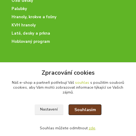
OSB desky
Palubky
Hranoly, krokve a fošny
KVH hranoly
Latě, desky a prkna
Hoblovaný program
ODBORNÉ PORADENSTVÍ
Zpracování cookies
Potřebujete poradit? Neváhejte nás kontaktovat.
Náš e-shop a partneři potřebují Váš
souhlas
s použitím souborů
+420 728 600 625
cookies, aby Vám mohli zobrazovat informace týkající se Vašich
po - pá 7:00 - 15:00
zájmů.
Souhlasím
Nastavení
drevoonline.cz a.s. © -
Specialisté na dřevo
2010 - 2026
Souhlas můžete odmítnout
zde
.