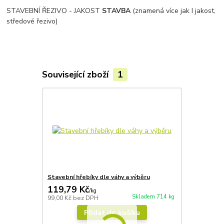
STAVEBNÍ ŘEZIVO - JAKOST
STAVBA
(znamená více jak I jakost,
středové řezivo)
Související zboží
1
Stavební hřebíky dle váhy a výběru
119,79 Kč
/
kg
Skladem 714 kg
99,00 Kč
bez DPH
Přidat do košíku