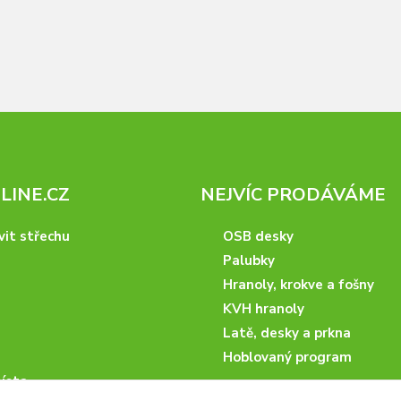
INE.CZ
NEJVÍC PRODÁVÁME
vit střechu
OSB desky
Palubky
Hranoly, krokve a fošny
KVH hranoly
Latě, desky a prkna
Hoblovaný program
ísta