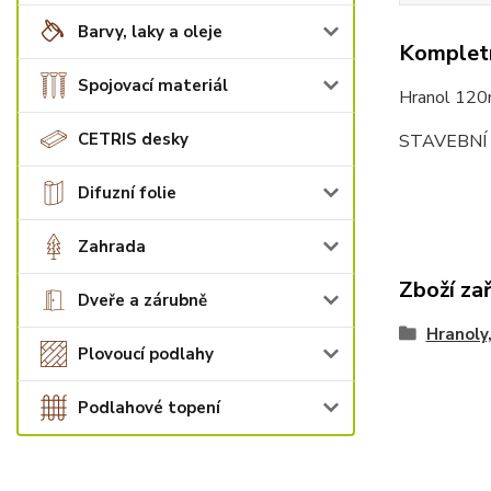
Barvy, laky a oleje
Kompletn
Spojovací materiál
Hranol 120
CETRIS desky
STAVEBNÍ 
Difuzní folie
Zahrada
Zboží za
Dveře a zárubně
Hranoly,
Plovoucí podlahy
Podlahové topení