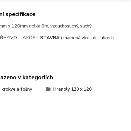
í specifikace
mm x 120mm délka 6m, vzduchosuchý, suchý
ŘEZIVO - JAKOST
STAVBA
(znamená více jak I jakost)
řazeno v kategoriích
 krokve a fošny
Hranoly 120 x 120