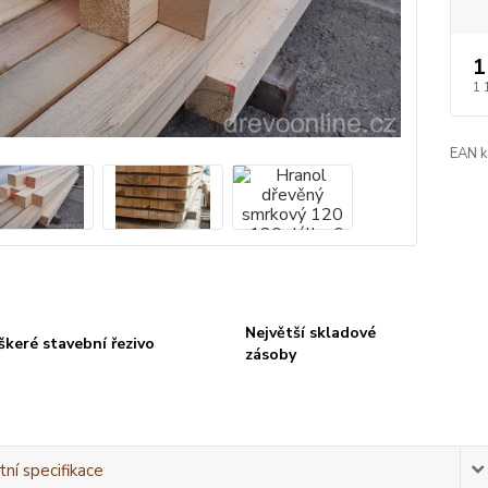
1
1 
EAN k
Největší skladové
škeré stavební řezivo
zásoby
ní specifikace