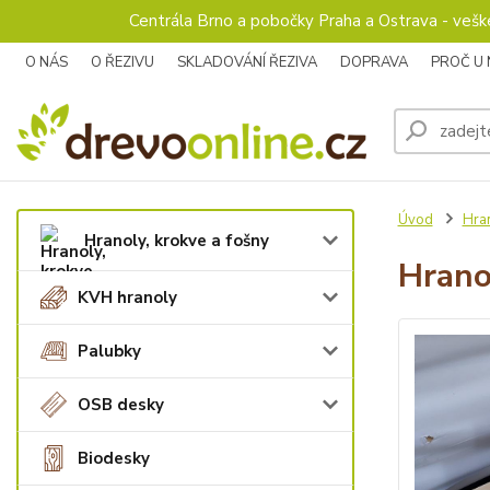
Centrála Brno a pobočky Praha a Ostrava - veš
O NÁS
O ŘEZIVU
SKLADOVÁNÍ ŘEZIVA
DOPRAVA
PROČ U
Úvod
Hran
Hranoly, krokve a fošny
Hrano
KVH hranoly
Palubky
OSB desky
Biodesky