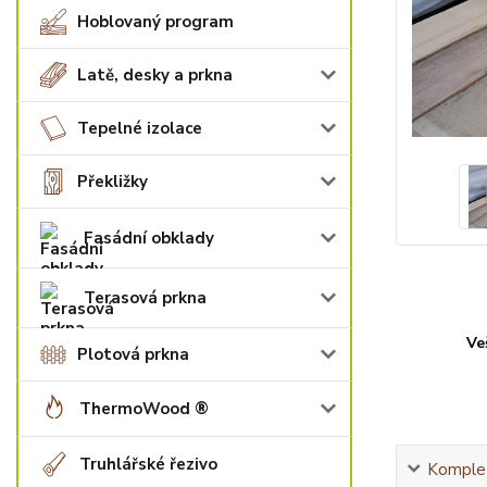
Hoblovaný program
Latě, desky a prkna
Tepelné izolace
Překližky
Fasádní obklady
Terasová prkna
Ve
Plotová prkna
ThermoWood ®
Truhlářské řezivo
Komplet