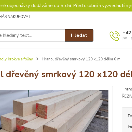
keré objednávky dodáváme do 5. dní. Před osobním vyzvednutím j
 NÁS NAKUPOVAT
+42
Hledat
po - 
oly, krokve a fošny
Hranol dřevěný smrkový 120 x120 délka 6 m
l dřevěný smrkový 120 x120 dé
Hran
ŘEZI
D
I