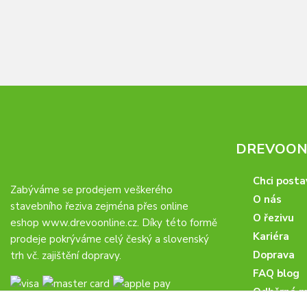
DREVOONL
Chci posta
Zabýváme se prodejem veškerého
O nás
stavebního řeziva zejména přes online
O řezivu
eshop
www.drevoonline.cz
. Díky této formě
Kariéra
prodeje pokrýváme celý český a slovenský
Doprava
trh vč. zajištění dopravy.
FAQ blog
Odběrná m