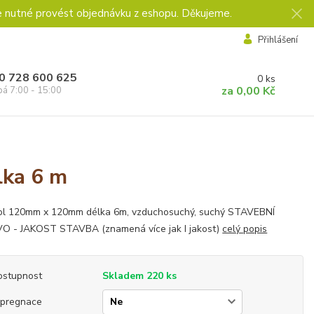
e nutné provést objednávku z eshopu. Děkujeme.
Přihlášení
0 728 600 625
0
ks
za
0,00 Kč
pá 7:00 - 15:00
lka 6 m
ol 120mm x 120mm délka 6m, vzduchosuchý, suchý STAVEBNÍ
VO - JAKOST STAVBA (znamená více jak I jakost)
celý popis
ostupnost
Skladem 220 ks
mpregnace