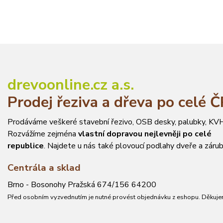
drevoonline.cz a.s.
Prodej řeziva a dřeva po celé 
Prodáváme veškeré stavební řezivo, OSB desky, palubky, KVH
Rozvážíme zejména
vlastní dopravou nejlevněji po celé
republice
. Najdete u nás také plovoucí podlahy dveře a zárub
Centrála a sklad
Brno - Bosonohy Pražská 674/156 64200
Před osobním vyzvednutím je nutné provést objednávku z eshopu. Děkuje