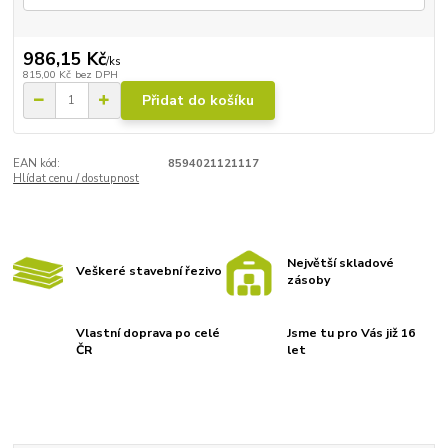
986,15 Kč
/
ks
815,00 Kč
bez DPH
Přidat do košíku
EAN kód:
8594021121117
Hlídat cenu / dostupnost
Největší skladové
Veškeré stavební řezivo
zásoby
Vlastní doprava po celé
Jsme tu pro Vás již 16
ČR
let