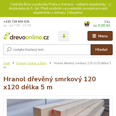
Centrála Brno a pobočky Praha a Ostrava - veškeré objednávky
dodáváme do 5. dní. Před osobním vyzvednutím je nutné provést
objednávku z eshopu. Děkujeme.
0
ks
+420 728 600 625
za
0,00 Kč
po - pá 7:00 - 15:00
Menu
Hledat
Úvod
Hranoly, krokve a fošny
Hranol dřevěný smrkový 120 x120 délka 5
m
Hranol dřevěný smrkový 120
x120 délka 5 m