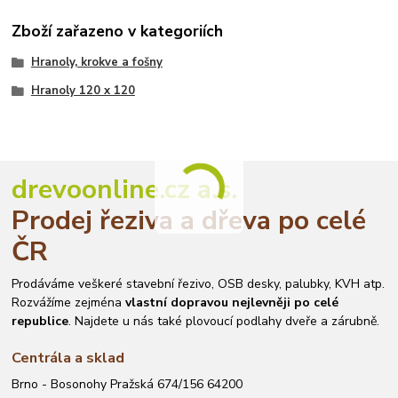
Zboží zařazeno v kategoriích
Hranoly, krokve a fošny
Hranoly 120 x 120
drevoonline.cz a.s.
Prodej řeziva a dřeva po celé
ČR
Prodáváme veškeré stavební řezivo, OSB desky, palubky, KVH atp.
Rozvážíme zejména
vlastní dopravou nejlevněji po celé
republice
. Najdete u nás také plovoucí podlahy dveře a zárubně.
Centrála a sklad
Brno - Bosonohy Pražská 674/156 64200