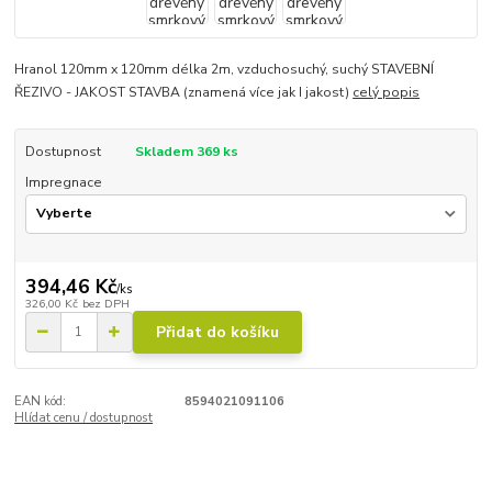
Hranol 120mm x 120mm délka 2m, vzduchosuchý, suchý STAVEBNÍ
ŘEZIVO - JAKOST STAVBA (znamená více jak I jakost)
celý popis
Dostupnost
Skladem 369 ks
Impregnace
394,46 Kč
/
ks
326,00 Kč
bez DPH
Přidat do košíku
EAN kód:
8594021091106
Hlídat cenu / dostupnost