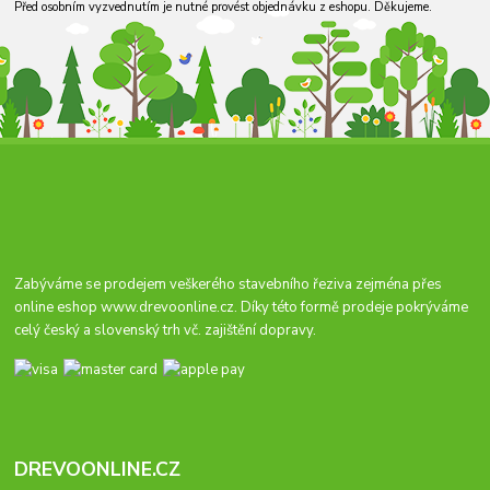
Před osobním vyzvednutím je nutné provést objednávku z eshopu. Děkujeme.
Zabýváme se prodejem veškerého stavebního řeziva zejména přes
online eshop
www.drevoonline.cz
. Díky této formě prodeje pokrýváme
celý český a slovenský trh vč. zajištění dopravy.
DREVOONLINE.CZ