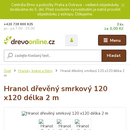
Centrála Brno a pobočky Praha a Ostrava - veškeré objednávky
dodáváme do 5. dní. Před osobním vyzvednutím je nutné provést
objednávku z eshopu. Děkujeme.
0
ks
+420 728 600 625
za
0,00 Kč
po - pá 7:00 - 15:00
Menu
Hledat
Úvod
Hranoly, krokve a fošny
Hranol dřevěný smrkový 120 x120 délka 2
m
Hranol dřevěný smrkový 120
x120 délka 2 m