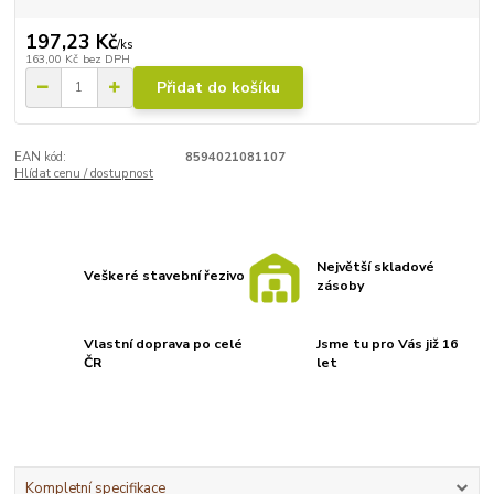
197,23 Kč
/
ks
163,00 Kč
bez DPH
Přidat do košíku
EAN kód:
8594021081107
Hlídat cenu / dostupnost
Největší skladové
Veškeré stavební řezivo
zásoby
Vlastní doprava po celé
Jsme tu pro Vás již 16
ČR
let
Kompletní specifikace