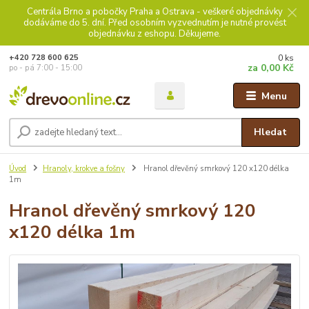
Centrála Brno a pobočky Praha a Ostrava - veškeré objednávky
dodáváme do 5. dní. Před osobním vyzvednutím je nutné provést
objednávku z eshopu. Děkujeme.
0
ks
+420 728 600 625
za
0,00 Kč
po - pá 7:00 - 15:00
Menu
Hledat
Úvod
Hranoly, krokve a fošny
Hranol dřevěný smrkový 120 x120 délka
1m
Hranol dřevěný smrkový 120
x120 délka 1m