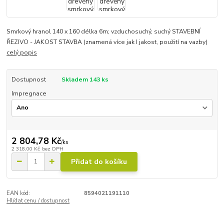
Smrkový hranol 140 x 160 délka 6m; vzduchosuchý, suchý STAVEBNÍ
ŘEZIVO - JAKOST STAVBA (znamená více jak I jakost, použití na vazby)
celý popis
Dostupnost
Skladem 143 ks
Impregnace
2 804,78 Kč
/
ks
2 318,00 Kč
bez DPH
Přidat do košíku
EAN kód:
8594021191110
Hlídat cenu / dostupnost