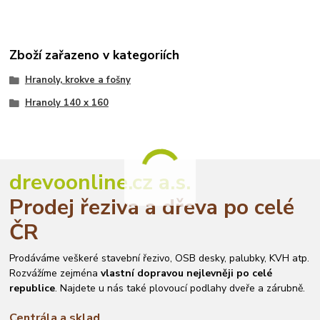
Zboží zařazeno v kategoriích
Hranoly, krokve a fošny
Hranoly 140 x 160
drevoonline.cz a.s.
Prodej řeziva a dřeva po celé
ČR
Prodáváme veškeré stavební řezivo, OSB desky, palubky, KVH atp.
Rozvážíme zejména
vlastní dopravou nejlevněji po celé
republice
. Najdete u nás také plovoucí podlahy dveře a zárubně.
Centrála a sklad