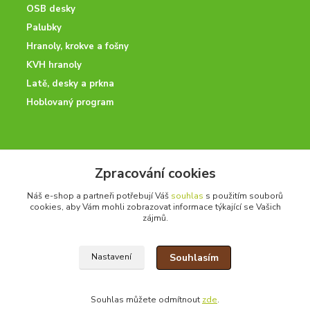
OSB desky
Palubky
Hranoly, krokve a fošny
KVH hranoly
Latě, desky a prkna
Hoblovaný program
ODBORNÉ PORADENSTVÍ
Zpracování cookies
Potřebujete poradit? Neváhejte nás kontaktovat.
Náš e-shop a partneři potřebují Váš
souhlas
s použitím souborů
+420 728 600 625
cookies, aby Vám mohli zobrazovat informace týkající se Vašich
po - pá 7:00 - 15:00
zájmů.
Souhlasím
Nastavení
drevoonline.cz a.s. © -
Specialisté na dřevo
2010 - 2026
Souhlas můžete odmítnout
zde
.