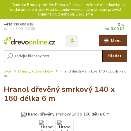
Centrála Brno a pobočky Praha a Ostrava - veškeré objednávky
dodáváme do 5. dní. Před osobním vyzvednutím je nutné provést
objednávku z eshopu. Děkujeme.
0
ks
+420 728 600 625
za
0,00 Kč
po - pá 7:00 - 15:00
Menu
Hledat
Úvod
Hranoly, krokve a fošny
Hranol dřevěný smrkový 140 x 160 délka 6
m
Hranol dřevěný smrkový 140 x
160 délka 6 m