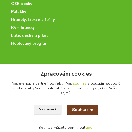
OSB desky
Palubky
Hranoly, krokve a fošny
KVH hranoly
Latě, desky a prkna
Hoblovaný program
ODBORNÉ PORADENSTVÍ
Zpracování cookies
Potřebujete poradit? Neváhejte nás kontaktovat.
Náš e-shop a partneři potřebují Váš
souhlas
s použitím souborů
+420 728 600 625
cookies, aby Vám mohli zobrazovat informace týkající se Vašich
po - pá 7:00 - 15:00
zájmů.
Souhlasím
Nastavení
drevoonline.cz a.s. © -
Specialisté na dřevo
2010 - 2026
Souhlas můžete odmítnout
zde
.