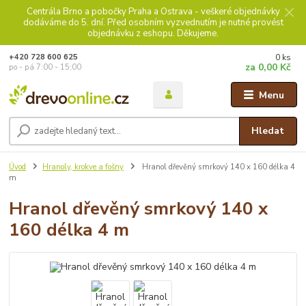
Centrála Brno a pobočky Praha a Ostrava - veškeré objednávky
dodáváme do 5. dní. Před osobním vyzvednutím je nutné provést
objednávku z eshopu. Děkujeme.
0
ks
+420 728 600 625
za
0,00 Kč
po - pá 7:00 - 15:00
Menu
Hledat
Úvod
Hranoly, krokve a fošny
Hranol dřevěný smrkový 140 x 160 délka 4
m
Hranol dřevěný smrkový 140 x
160 délka 4 m