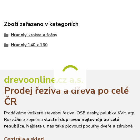
Zboží zařazeno v kategoriích
Hranoly, krokve a fošny
Hranoly 140 x 160
drevoonline.cz a.s.
Prodej řeziva a dřeva po celé
ČR
Prodáváme veškeré stavební řezivo, OSB desky, palubky, KVH atp.
Rozvážíme zejména
vlastní dopravou nejlevněji po celé
republice
. Najdete u nás také plovoucí podlahy dveře a zárubně.
Centrála a sklad