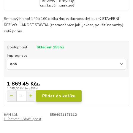
Smrkový hranol 140 x 160 délka 4m; vzduchosuchý, suchý STAVEBNÍ
ŘEZIVO - JAKOST STAVBA (znamená více jak I jakost, použití na vazby)
celý popis
Dostupnost
Skladem 155 ks
Impregnace
1 869,45 Kč
/
ks
1 545,00 Kč
bez DPH
Přidat do košíku
EAN kód:
8594021171112
Hlídat cenu / dostupnost