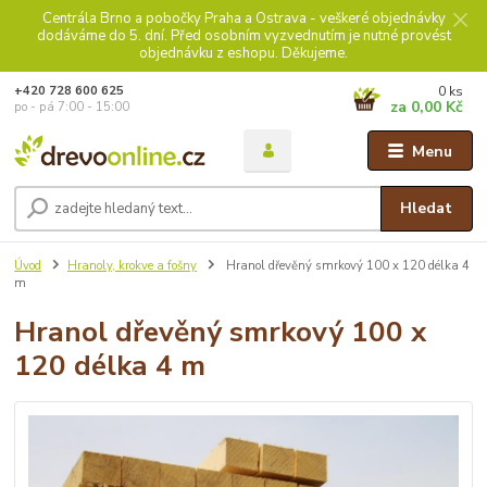
Centrála Brno a pobočky Praha a Ostrava - veškeré objednávky
dodáváme do 5. dní. Před osobním vyzvednutím je nutné provést
objednávku z eshopu. Děkujeme.
0
ks
+420 728 600 625
za
0,00 Kč
po - pá 7:00 - 15:00
Menu
Hledat
Úvod
Hranoly, krokve a fošny
Hranol dřevěný smrkový 100 x 120 délka 4
m
Hranol dřevěný smrkový 100 x
120 délka 4 m