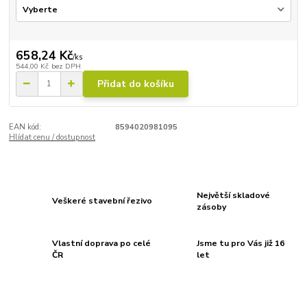
658,24 Kč
/
ks
544,00 Kč
bez DPH
Přidat do košíku
EAN kód:
8594020981095
Hlídat cenu / dostupnost
Největší skladové
Veškeré stavební řezivo
zásoby
Vlastní doprava po celé
Jsme tu pro Vás již 16
ČR
let