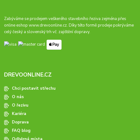
Zabýváme se prodejem veškerého stavebního řeziva zejména přes
online eshop
www.drevoonline.cz
. Díky této formě prodeje pokrýváme
celý český a slovenský trh vč. zajištění dopravy.
DREVOONLINE.CZ
Chci postavit střechu
O nás
O řezivu
Kariéra
Doprava
FAQ blog
Odběrná místa