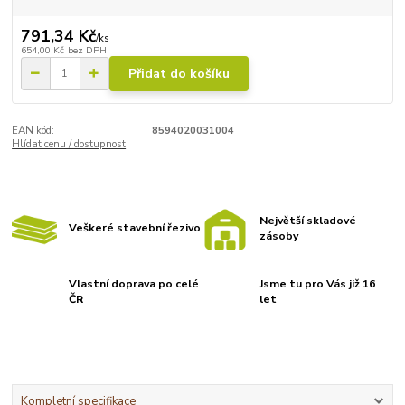
791,34 Kč
/
ks
654,00 Kč
bez DPH
Přidat do košíku
EAN kód:
8594020031004
Hlídat cenu / dostupnost
Největší skladové
Veškeré stavební řezivo
zásoby
Vlastní doprava po celé
Jsme tu pro Vás již 16
ČR
let
Kompletní specifikace