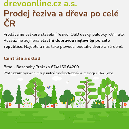
drevoonline.cz a.s.
Prodej řeziva a dřeva po celé
ČR
Prodáváme veškeré stavební řezivo, OSB desky, palubky, KVH atp.
Rozvážíme zejména
vlastní dopravou nejlevněji po celé
republice
. Najdete u nás také plovoucí podlahy dveře a zárubně.
Centrála a sklad
Brno - Bosonohy Pražská 674/156 64200
Před osobním vyzvednutím je nutné provést objednávku z eshopu. Děkujeme.