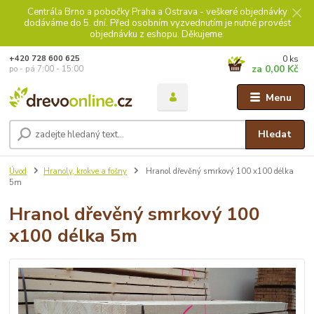
Centrála Brno a pobočky Praha a Ostrava - veškeré objednávky
dodáváme do 5. dní. Před osobním vyzvednutím je nutné provést
objednávku z eshopu. Děkujeme.
0
ks
+420 728 600 625
za
0,00 Kč
po - pá 7:00 - 15:00
Menu
Hledat
Úvod
Hranoly, krokve a fošny
Hranol dřevěný smrkový 100 x100 délka
5m
Hranol dřevěný smrkový 100
x100 délka 5m