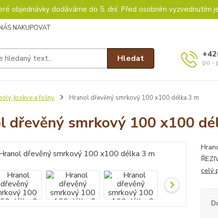
keré objednávky dodáváme do 5. dní. Před osobním vyzvednutím j
 NÁS NAKUPOVAT
+42
Hledat
po - 
oly, krokve a fošny
Hranol dřevěný smrkový 100 x100 délka 3 m
l dřevěný smrkový 100 x100 dé
Hran
ŘEZIV
celý 
D