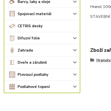
Barvy, laky a oleje
Hranol 10
Spojovací materiál
STAVEBNÍ 
CETRIS desky
Difuzní folie
Zboží za
Zahrada
Hranoly,
Dveře a zárubně
Plovoucí podlahy
Podlahové topení