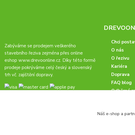
DREVOONL
Chci posta
Zabýváme se prodejem veškerého
O nás
stavebního řeziva zejména přes online
O řezivu
eshop
www.drevoonline.cz
. Díky této formě
Kariéra
prodeje pokrýváme celý český a slovenský
Doprava
trh vč. zajištění dopravy.
FAQ blog
Odběrná m
Obchodní 
Proč u nás
Náš e-shop a partn
Obchodní p
Veřejné zá