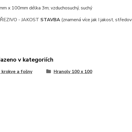
0mm x 100mm délka 3m;
vzduchosuchý, suchý
ŘEZIVO - JAKOST
STAVBA
(znamená více jak I jakost, středov
řazeno v kategoriích
 krokve a fošny
Hranoly 100 x 100