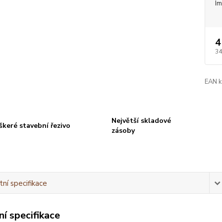
I
4
34
EAN k
Největší skladové
škeré stavební řezivo
zásoby
ní specifikace
í specifikace