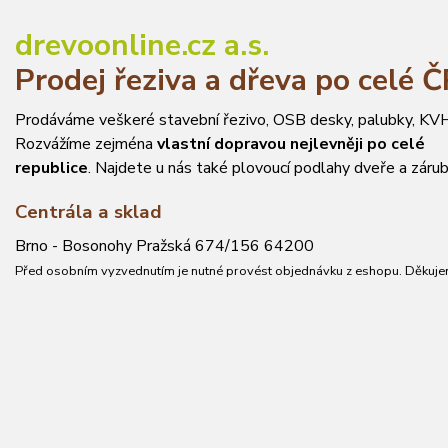
drevoonline.cz a.s.
Prodej řeziva a dřeva po celé 
Prodáváme veškeré stavební řezivo, OSB desky, palubky, KVH
Rozvážíme zejména
vlastní dopravou nejlevněji po celé
republice
. Najdete u nás také plovoucí podlahy dveře a zárub
Centrála a sklad
Brno - Bosonohy Pražská 674/156 64200
Před osobním vyzvednutím je nutné provést objednávku z eshopu. Děkuje