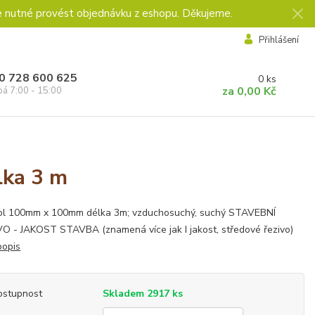
e nutné provést objednávku z eshopu. Děkujeme.
Přihlášení
0 728 600 625
0
ks
za
0,00 Kč
pá 7:00 - 15:00
lka 3 m
ol 100mm x 100mm délka 3m; vzduchosuchý, suchý STAVEBNÍ
O - JAKOST STAVBA (znamená více jak I jakost, středové řezivo)
popis
ostupnost
Skladem 2917 ks