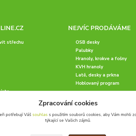
INE.CZ
NEJVÍC PRODÁVÁME
vit střechu
OSB desky
Palubky
Hranoly, krokve a fošny
KVH hranoly
Latě, desky a prkna
Hoblovaný program
ísta
podmínky
Zpracování cookies
 nakupovat
eři potřebují Váš
souhlas
s použitím souborů cookies, aby Vám mohli z
artneři
týkající se Vašich zájmů.
kazky