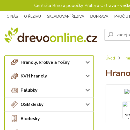
Centrála Brno a pobočky Praha a Ostrava - veš
O NÁS
O ŘEZIVU
SKLADOVÁNÍ ŘEZIVA
DOPRAVA
PROČ U
Úvod
Hran
Hranoly, krokve a fošny
Hrano
KVH hranoly
Palubky
OSB desky
Biodesky