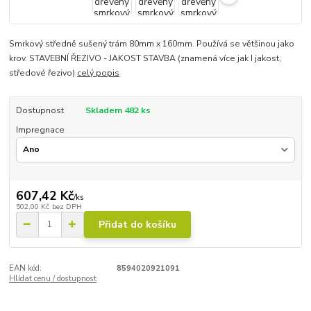
Smrkový středně sušený trám 80mm x 160mm. Používá se většinou jako
krov. STAVEBNÍ ŘEZIVO - JAKOST STAVBA (znamená více jak I jakost,
středové řezivo)
celý popis
Dostupnost
Skladem 482 ks
Impregnace
607,42 Kč
/
ks
502,00 Kč
bez DPH
Přidat do košíku
EAN kód:
8594020921091
Hlídat cenu / dostupnost