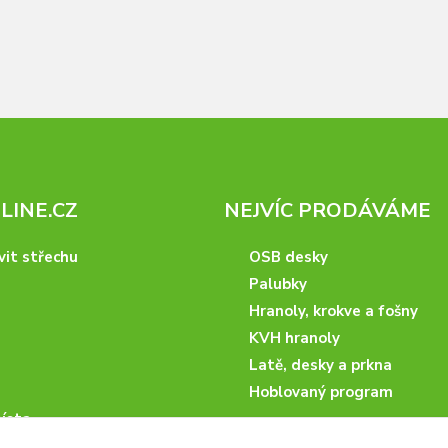
INE.CZ
NEJVÍC PRODÁVÁME
vit střechu
OSB desky
Palubky
Hranoly, krokve a fošny
KVH hranoly
Latě, desky a prkna
Hoblovaný program
ísta
podmínky