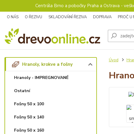
Centrála Brno a pobočky Praha a Ostrava - veš
O NÁS
O ŘEZIVU
SKLADOVÁNÍ ŘEZIVA
DOPRAVA
PROČ U
Úvod
Hran
Hranoly, krokve a fošny
Hrano
Hranoly - IMPREGNOVANÉ
Ostatní
Fošny 50 x 100
Fošny 50 x 140
Fošny 50 x 160