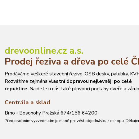
drevoonline.cz a.s.
Prodej řeziva a dřeva po celé 
Prodáváme veškeré stavební řezivo, OSB desky, palubky, KVH
Rozvážíme zejména
vlastní dopravou nejlevněji po celé
republice
. Najdete u nás také plovoucí podlahy dveře a zárub
Centrála a sklad
Brno - Bosonohy Pražská 674/156 64200
Před osobním vyzvednutím je nutné provést objednávku z eshopu. Děkuje