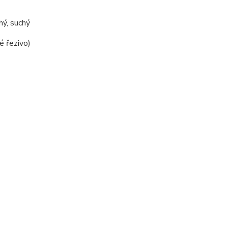
ý, suchý
é řezivo)