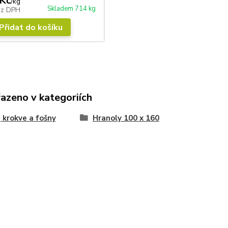
Kč
/
kg
Skladem 714 kg
ez DPH
Přidat do košíku
řazeno v kategoriích
 krokve a fošny
Hranoly 100 x 160