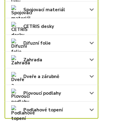
Spojovací materiál
CETRIS desky
Difuzní folie
Zahrada
Dveře a zárubně
Plovoucí podlahy
Podlahové topení