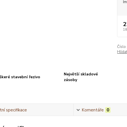
I
2
18
Číslo
Hlída
Největší skladové
škeré stavební řezivo
zásoby
ní specifikace
Komentáře
0