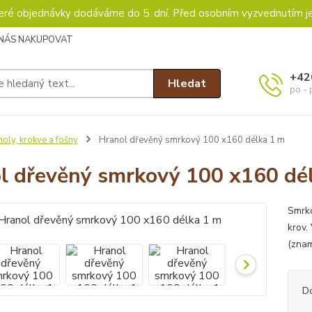
keré objednávky dodáváme do 5. dní. Před osobním vyzvednutím j
 NÁS NAKUPOVAT
+42
Hledat
po - 
oly, krokve a fošny
Hranol dřevěný smrkový 100 x160 délka 1 m
l dřevěný smrkový 100 x160 dé
Smrko
krov
(znam
D