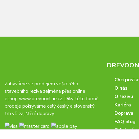
DREVOONL
Chci posta
Zabýváme se prodejem veškerého
O nás
stavebního řeziva zejména přes online
O řezivu
eshop
www.drevoonline.cz
. Díky této formě
Kariéra
prodeje pokrýváme celý český a slovenský
Doprava
trh vč. zajištění dopravy.
FAQ blog
Odběrná m
Obchodní 