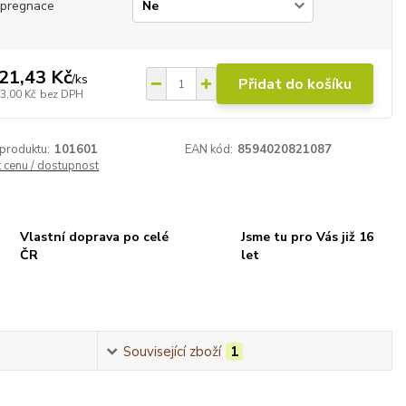
mpregnace
21,43 Kč
/
ks
Přidat do košíku
3,00 Kč
bez DPH
 produktu:
101601
EAN kód:
8594020821087
t cenu / dostupnost
Vlastní doprava po celé
Jsme tu pro Vás již 16
ČR
let
Související zboží
1