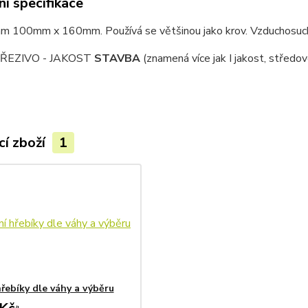
í specifikace
m 100mm x 160mm. Používá se většinou jako krov. Vzduchosuch
ŘEZIVO - JAKOST
STAVBA
(znamená více jak I jakost, středov
cí zboží
1
řebíky dle váhy a výběru