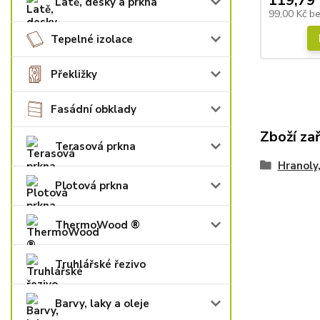
119,79 
Latě, desky a prkna
99,00 Kč
b
Tepelné izolace
Překližky
Fasádní obklady
Zboží za
Terasová prkna
Hranoly,
Plotová prkna
ThermoWood ®
Truhlářské řezivo
Barvy, laky a oleje