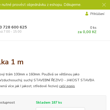
e nutné provést objednávku z eshopu. Děkujeme.
Přihlášení
0 728 600 625
0
ks
za
0,00 Kč
pá 7:00 - 15:00
lka 1 m
vý trám 100mm x 160mm. Používá se většinou jako
. Vzduchosuchý, suchý STAVEBNÍ ŘEZIVO - JAKOST STAVBA
ená více jak I jakost, středové řezivo)
celý popis
ostupnost
Skladem 187 ks