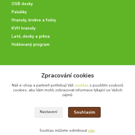
OSB desky
Palubky
Hranoly, krokve a fošny
KVH hranoly
Latě, desky a prkna
Hoblovaný program
ODBORNÉ PORADENSTVÍ
Zpracování cookies
Potřebujete poradit? Neváhejte nás kontaktovat.
Náš e-shop a partneři potřebují Váš
souhlas
s použitím souborů
+420 728 600 625
cookies, aby Vám mohli zobrazovat informace týkající se Vašich
po - pá 7:00 - 15:00
zájmů.
Souhlasím
Nastavení
drevoonline.cz a.s. © -
Specialisté na dřevo
2010 - 2026
Souhlas můžete odmítnout
zde
.