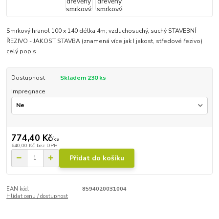
Smrkový hranol 100 x 140 délka 4m; vzduchosuchý, suchý STAVEBNÍ
ŘEZIVO - JAKOST STAVBA (znamená více jak I jakost, středové řezivo)
celý popis
Dostupnost
Skladem 230 ks
Impregnace
774,40 Kč
/
ks
640,00 Kč
bez DPH
Přidat do košíku
EAN kód:
8594020031004
Hlídat cenu / dostupnost