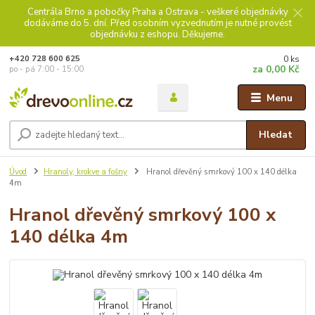
Centrála Brno a pobočky Praha a Ostrava - veškeré objednávky
dodáváme do 5. dní. Před osobním vyzvednutím je nutné provést
objednávku z eshopu. Děkujeme.
0
ks
+420 728 600 625
za
0,00 Kč
po - pá 7:00 - 15:00
Menu
Hledat
Úvod
Hranoly, krokve a fošny
Hranol dřevěný smrkový 100 x 140 délka
4m
Hranol dřevěný smrkový 100 x
140 délka 4m