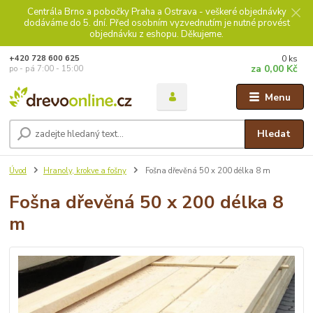
Centrála Brno a pobočky Praha a Ostrava - veškeré objednávky
dodáváme do 5. dní. Před osobním vyzvednutím je nutné provést
objednávku z eshopu. Děkujeme.
0
ks
+420 728 600 625
za
0,00 Kč
po - pá 7:00 - 15:00
Menu
Hledat
Úvod
Hranoly, krokve a fošny
Fošna dřevěná 50 x 200 délka 8 m
Fošna dřevěná 50 x 200 délka 8
m