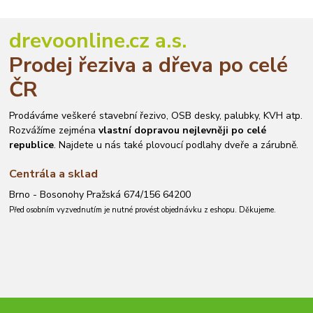
drevoonline.cz a.s.
Prodej řeziva a dřeva po celé
ČR
Prodáváme veškeré stavební řezivo, OSB desky, palubky, KVH atp.
Rozvážíme zejména
vlastní dopravou nejlevněji po celé
republice
. Najdete u nás také plovoucí podlahy dveře a zárubně.
Centrála a sklad
Brno - Bosonohy Pražská 674/156 64200
Před osobním vyzvednutím je nutné provést objednávku z eshopu. Děkujeme.