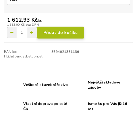
1 612,93 Kč
/
ks
1 333,00 Kč
bez DPH
Přidat do košíku
EAN kód:
8594021381139
Hlídat cenu / dostupnost
Největší skladové
Veškeré stavební řezivo
zásoby
Vlastní doprava po celé
Jsme tu pro Vás již 16
ČR
let