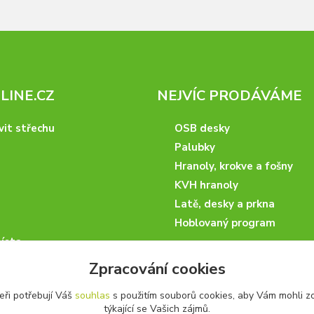
INE.CZ
NEJVÍC PRODÁVÁME
vit střechu
OSB desky
Palubky
Hranoly, krokve a fošny
KVH hranoly
Latě, desky a prkna
Hoblovaný program
ísta
podmínky
Zpracování cookies
 nakupovat
eři potřebují Váš
souhlas
s použitím souborů cookies, aby Vám mohli z
artneři
týkající se Vašich zájmů.