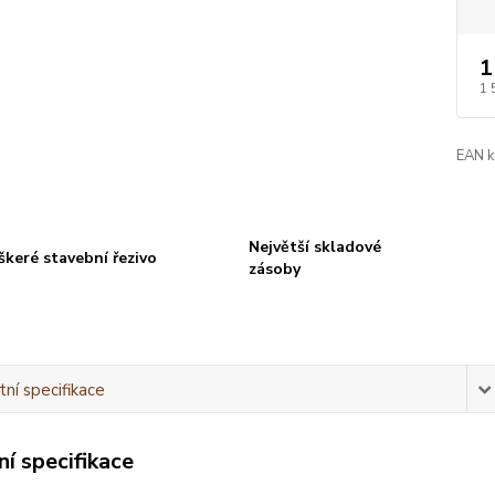
1
1 
EAN k
Největší skladové
škeré stavební řezivo
zásoby
ní specifikace
í specifikace