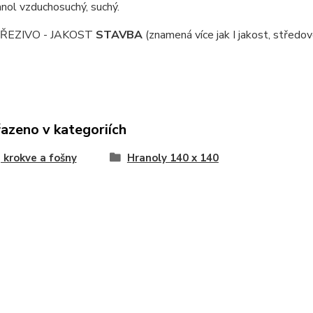
nol vzduchosuchý, suchý.
ŘEZIVO - JAKOST
STAVBA
(znamená více jak I jakost, středov
řazeno v kategoriích
 krokve a fošny
Hranoly 140 x 140