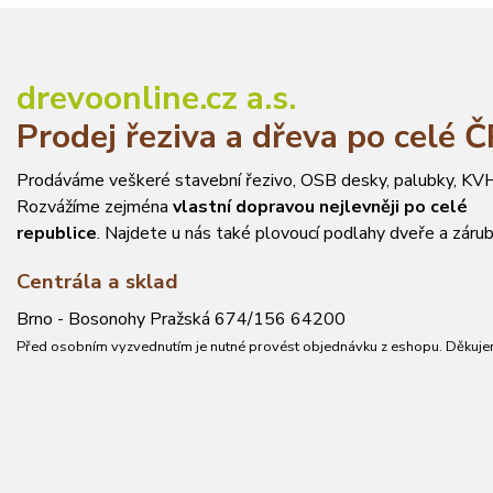
drevoonline.cz a.s.
Prodej řeziva a dřeva po celé 
Prodáváme veškeré stavební řezivo, OSB desky, palubky, KVH
Rozvážíme zejména
vlastní dopravou nejlevněji po celé
republice
. Najdete u nás také plovoucí podlahy dveře a zárub
Centrála a sklad
Brno - Bosonohy Pražská 674/156 64200
Před osobním vyzvednutím je nutné provést objednávku z eshopu. Děkuje