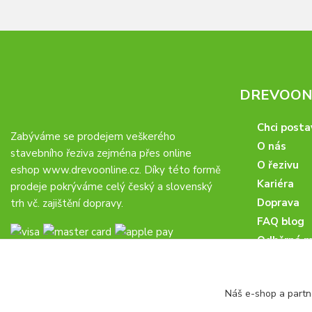
DREVOONL
Chci posta
Zabýváme se prodejem veškerého
O nás
stavebního řeziva zejména přes online
O řezivu
eshop
www.drevoonline.cz
. Díky této formě
Kariéra
prodeje pokrýváme celý český a slovenský
Doprava
trh vč. zajištění dopravy.
FAQ blog
Odběrná m
Obchodní 
Proč u nás
Náš e-shop a partn
Obchodní p