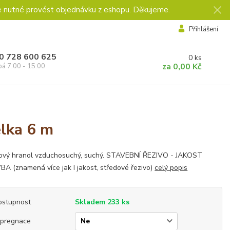
e nutné provést objednávku z eshopu. Děkujeme.
Přihlášení
0 728 600 625
0
ks
za
0,00 Kč
pá 7:00 - 15:00
lka 6 m
ový hranol vzduchosuchý, suchý. STAVEBNÍ ŘEZIVO - JAKOST
A (znamená více jak I jakost, středové řezivo)
celý popis
ostupnost
Skladem 233 ks
mpregnace