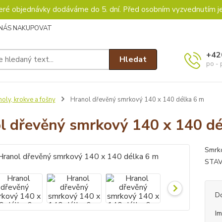
keré objednávky dodáváme do 5. dní. Před osobním vyzvednutím j
 NÁS NAKUPOVAT
+42
Hledat
po - 
oly, krokve a fošny
Hranol dřevěný smrkový 140 x 140 délka 6 m
l dřevěný smrkový 140 x 140 dé
Smrk
STAVB
D
I