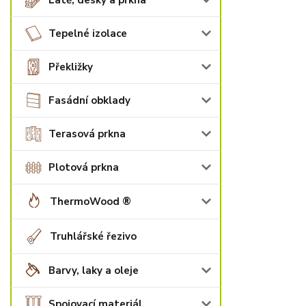
Latě, desky a prkna
Tepelné izolace
Překližky
Fasádní obklady
Terasová prkna
Plotová prkna
ThermoWood ®
Truhlářské řezivo
Barvy, laky a oleje
Spojovací materiál