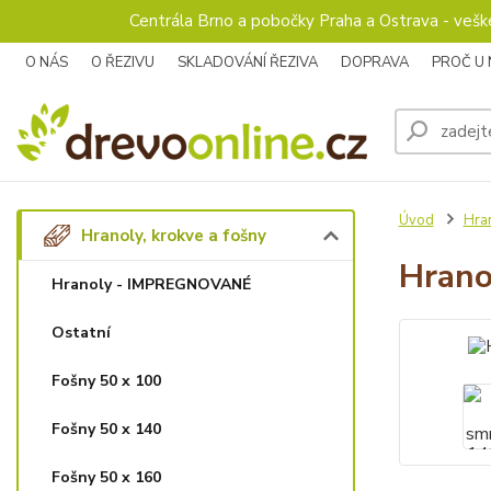
Centrála Brno a pobočky Praha a Ostrava - veš
O NÁS
O ŘEZIVU
SKLADOVÁNÍ ŘEZIVA
DOPRAVA
PROČ U
Úvod
Hran
Hranoly, krokve a fošny
Hrano
Hranoly - IMPREGNOVANÉ
Ostatní
Fošny 50 x 100
Fošny 50 x 140
Fošny 50 x 160