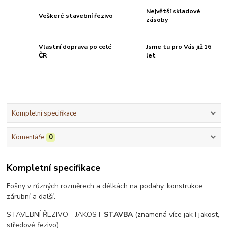
Největší skladové
Veškeré stavební řezivo
zásoby
Vlastní doprava po celé
Jsme tu pro Vás již 16
ČR
let
Kompletní specifikace
Komentáře
0
Kompletní specifikace
Fošny v různých rozměrech a délkách na podahy, konstrukce
zárubní a další.
STAVEBNÍ ŘEZIVO - JAKOST
STAVBA
(znamená více jak I jakost,
středové řezivo)