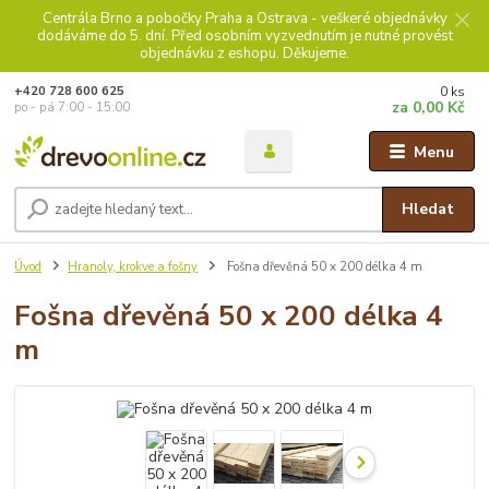
Centrála Brno a pobočky Praha a Ostrava - veškeré objednávky
dodáváme do 5. dní. Před osobním vyzvednutím je nutné provést
objednávku z eshopu. Děkujeme.
0
ks
+420 728 600 625
za
0,00 Kč
po - pá 7:00 - 15:00
Menu
Hledat
Úvod
Hranoly, krokve a fošny
Fošna dřevěná 50 x 200 délka 4 m
Fošna dřevěná 50 x 200 délka 4
m