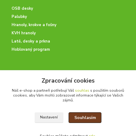
OSB desky
Palubky
Hranoly, krokve a fošny
KVH hranoly
Latě, desky a prkna
Hoblovaný program
ODBORNÉ PORADENSTVÍ
Zpracování cookies
Potřebujete poradit? Neváhejte nás kontaktovat.
Náš e-shop a partneři potřebují Váš
souhlas
s použitím souborů
+420 728 600 625
cookies, aby Vám mohli zobrazovat informace týkající se Vašich
po - pá 7:00 - 15:00
zájmů.
Souhlasím
Nastavení
drevoonline.cz a.s. © -
Specialisté na dřevo
2010 - 2026