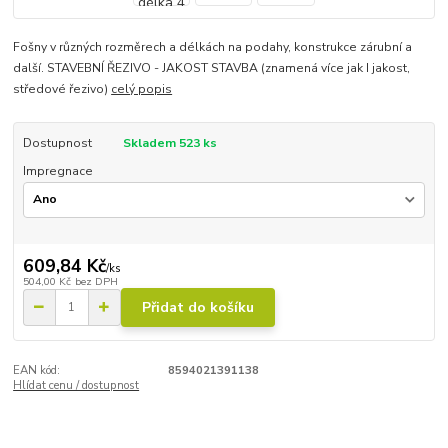
Fošny v různých rozměrech a délkách na podahy, konstrukce zárubní a
další. STAVEBNÍ ŘEZIVO - JAKOST STAVBA (znamená více jak I jakost,
středové řezivo)
celý popis
Dostupnost
Skladem 523 ks
Impregnace
609,84 Kč
/
ks
504,00 Kč
bez DPH
Přidat do košíku
EAN kód:
8594021391138
Hlídat cenu / dostupnost