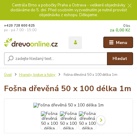
Centrála Brno a pobočky Praha a Ostrava - veškeré objednávky
dodáváme do 5. dní. Před osobním vyzvednutím je nutné provést
objednávku z eshopu. Děkujeme.
0
ks
+420 728 600 625
za
0,00 Kč
po - pá 7:00 - 15:00
Menu
Hledat
Úvod
Hranoly, krokve a fošny
Fošna dřevěná 50 x 100 délka 1m
Fošna dřevěná 50 x 100 délka 1m