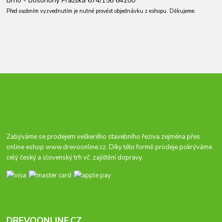
Brno - Bosonohy Pražská 674/156 64200
Před osobním vyzvednutím je nutné provést objednávku z eshopu. Děkujeme.
Zabýváme se prodejem veškerého stavebního řeziva zejména přes
online eshop
www.drevoonline.cz
. Díky této formě prodeje pokrýváme
celý český a slovenský trh vč. zajištění dopravy.
DREVOONLINE.CZ