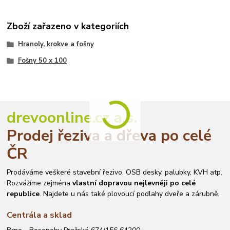
Zboží zařazeno v kategoriích
Hranoly, krokve a fošny
Fošny 50 x 100
drevoonline.cz a.s.
Prodej řeziva a dřeva po celé
ČR
Prodáváme veškeré stavební řezivo, OSB desky, palubky, KVH atp.
Rozvážíme zejména
vlastní dopravou nejlevněji po celé
republice
. Najdete u nás také plovoucí podlahy dveře a zárubně.
Centrála a sklad