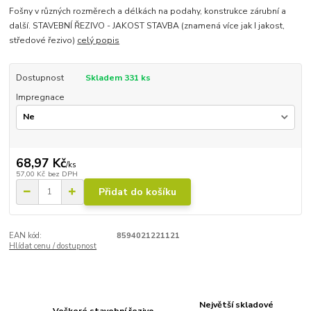
Fošny v různých rozměrech a délkách na podahy, konstrukce zárubní a
další. STAVEBNÍ ŘEZIVO - JAKOST STAVBA (znamená více jak I jakost,
středové řezivo)
celý popis
Dostupnost
Skladem 331 ks
Impregnace
68,97 Kč
/
ks
57,00 Kč
bez DPH
Přidat do košíku
EAN kód:
8594021221121
Hlídat cenu / dostupnost
Největší skladové
Veškeré stavební řezivo