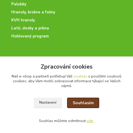
Palubky
Hranoly, krokve a fošny
KVH hranoly
Latě, desky a prkna
Hoblovaný program
ODBORNÉ PORADENSTVÍ
Zpracování cookies
Potřebujete poradit? Neváhejte nás kontaktovat.
Náš e-shop a partneři potřebují Váš
souhlas
s použitím souborů
+420 728 600 625
cookies, aby Vám mohli zobrazovat informace týkající se Vašich
po - pá 7:00 - 15:00
zájmů.
Souhlasím
Nastavení
drevoonline.cz a.s. © -
Specialisté na dřevo
2010 - 2026
Souhlas můžete odmítnout
zde
.