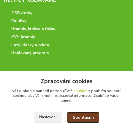
OSB desky
Palubky
Hranoly, krokve a fošny
KVH hranoly
Latě, desky a prkna
Hoblovaný program
ODBORNÉ PORADENSTVÍ
Zpracování cookies
Potřebujete poradit? Neváhejte nás kontaktovat.
Náš e-shop a partneři potřebují Váš
souhlas
s použitím souborů
+420 728 600 625
cookies, aby Vám mohli zobrazovat informace týkající se Vašich
zájmů.
po - pá 7:00 - 15:00
Souhlasím
Nastavení