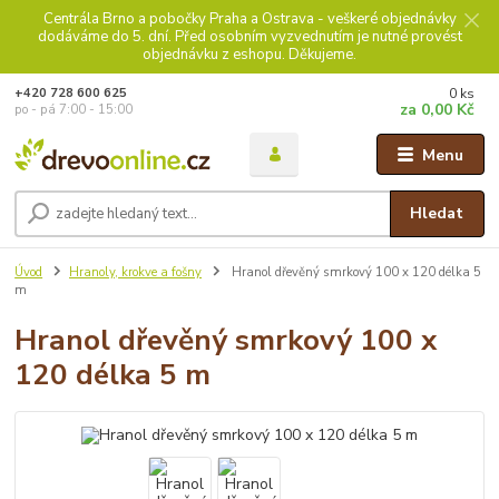
Centrála Brno a pobočky Praha a Ostrava - veškeré objednávky
dodáváme do 5. dní. Před osobním vyzvednutím je nutné provést
objednávku z eshopu. Děkujeme.
0
ks
+420 728 600 625
za
0,00 Kč
po - pá 7:00 - 15:00
Menu
Hledat
Úvod
Hranoly, krokve a fošny
Hranol dřevěný smrkový 100 x 120 délka 5
m
Hranol dřevěný smrkový 100 x
120 délka 5 m