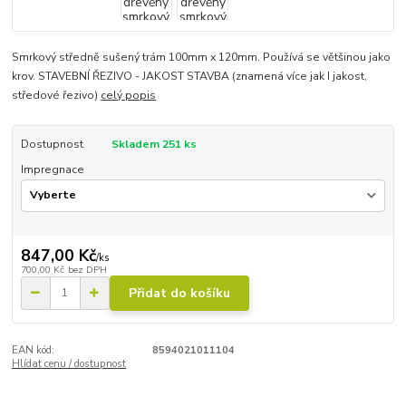
Smrkový středně sušený trám 100mm x 120mm. Používá se většinou jako
krov. STAVEBNÍ ŘEZIVO - JAKOST STAVBA (znamená více jak I jakost,
středové řezivo)
celý popis
Dostupnost
Skladem 251 ks
Impregnace
847,00 Kč
/
ks
700,00 Kč
bez DPH
Přidat do košíku
EAN kód:
8594021011104
Hlídat cenu / dostupnost