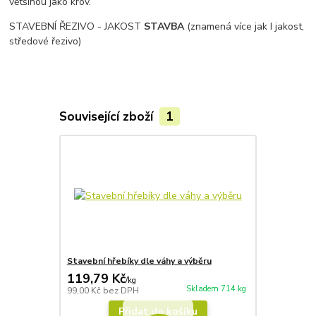
většinou jako krov.
STAVEBNÍ ŘEZIVO - JAKOST
STAVBA
(znamená více jak I jakost,
středové řezivo)
Související zboží
1
Stavební hřebíky dle váhy a výběru
119,79 Kč
/
kg
Skladem 714 kg
99,00 Kč
bez DPH
Přidat do košíku