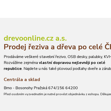
drevoonline.cz a.s.
Prodej řeziva a dřeva po celé 
Prodáváme veškeré stavební řezivo, OSB desky, palubky, KVH
Rozvážíme zejména
vlastní dopravou nejlevněji po celé
republice
. Najdete u nás také plovoucí podlahy dveře a zárub
Centrála a sklad
Brno - Bosonohy Pražská 674/156 64200
Před osobním vyzvednutím je nutné provést objednávku z eshopu. Děkuje