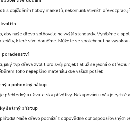
a spolehlivé dodání
sti s objížděním hobby marketů, nekomunikativních dřevozpracují
 kvalita
o, aby naše dřevo splňovalo nejvyšší standardy. Vyrábíme a spo
teriály, které vám doručíme. Můžete se spolehnout na vysokou 
 poradenství
stí, jaký typ dřeva zvolit pro svůj projekt ať už se jedná o stře
běrem toho nejlepšího materiálu dle vašich potřeb.
chý a pohodlný nákup
e přehledný a uživatelsky přívětivý. Nakupování u nás je rychlé a
ky šetrný přístup
přírodu! Naše dřevo pochází z odpovědně obhospodařovaných les