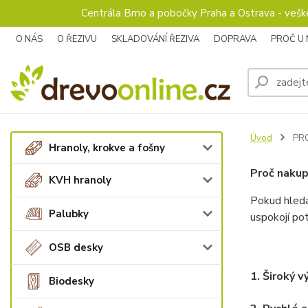
Centrála Brno a pobočky Praha a Ostrava - veš
O NÁS
O ŘEZIVU
SKLADOVÁNÍ ŘEZIVA
DOPRAVA
PROČ U
Úvod
PRO
Hranoly, krokve a fošny
Proč naku
KVH hranoly
Pokud hledá
Palubky
uspokojí pot
OSB desky
1.
Široký v
Biodesky