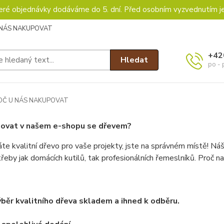
keré objednávky dodáváme do 5. dní. Před osobním vyzvednutím j
 NÁS NAKUPOVAT
+42
Hledat
po - 
Č U NÁS NAKUPOVAT
povat v našem e-shopu se dřevem?
te kvalitní dřevo pro vaše projekty, jste na správném místě! Náš
řeby jak domácích kutilů, tak profesionálních řemeslníků. Proč 
ýběr kvalitního dřeva skladem a
ihned k odběru.