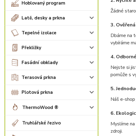
2. Rychlé 
Hoblovaný program
Žádné staro
Latě, desky a prkna
3. Ověřená
Tepelné izolace
D
báme na t
vybíráme ma
Překližky
4. Odborné
Fasádní obklady
Nejste si ji
pomůže s vý
Terasová prkna
5.
Jednodu
Plotová prkna
Náš e-shop j
ThermoWood ®
6.
Ekologic
Truhlářské řezivo
Myslíme na 
zdroji.