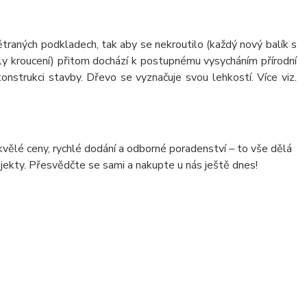
větraných podkladech, tak aby se nekroutilo (každý nový balík s
nily kroucení) přitom dochází k postupnému vysycháním přírodní
nstrukci stavby. Dřevo se vyznačuje svou lehkostí. Více viz.
kvělé ceny, rychlé dodání a odborné poradenství – to vše dělá
jekty. Přesvědčte se sami a nakupte u nás ještě dnes!