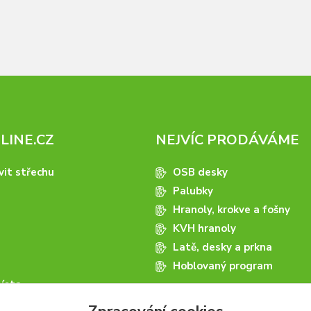
INE.CZ
NEJVÍC PRODÁVÁME
vit střechu
OSB desky
Palubky
Hranoly, krokve a fošny
KVH hranoly
Latě, desky a prkna
Hoblovaný program
ísta
podmínky