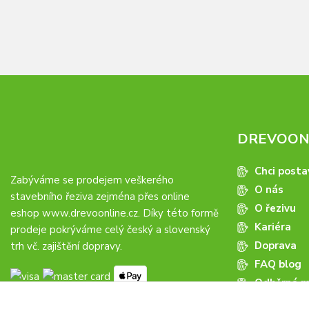
DREVOONL
Chci posta
Zabýváme se prodejem veškerého
O nás
stavebního řeziva zejména přes online
O řezivu
eshop
www.drevoonline.cz
. Díky této formě
Kariéra
prodeje pokrýváme celý český a slovenský
Doprava
trh vč. zajištění dopravy.
FAQ blog
Odběrná m
Obchodní 