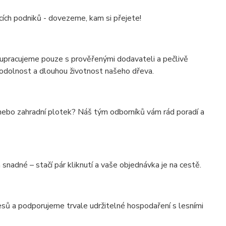
cích podniků - dovezeme, kam si přejete!
lupracujeme pouze s prověřenými dodavateli a pečlivě
odolnost a dlouhou životnost našeho dřeva.
chu nebo zahradní plotek? Náš tým odborníků vám rád poradí a
 snadné – stačí pár kliknutí a vaše objednávka je na cestě.
ů a podporujeme trvale udržitelné hospodaření s lesními