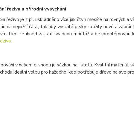
ní řeziva a přírodní vysychání
í řezivo je z pil uskladněno více jak čtyři měsíce na rovných a 
án na nejnižší část, tak aby vyschlé prvky zatížily nové a zabrá
eva. Tím lze ihned zajistit snadnou montáž a bezproblémovou ko
řeziva
.
ování v našem e-shopu je sázkou na jistotu. Kvalitní materiál, s
chodu ideální volbu pro každého, kdo potřebuje dřevo na své pro