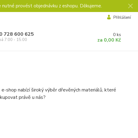
e nutné provést objednávku z eshopu. Děkujeme.
Přihlášení
0 728 600 625
0
ks
za
0,00 Kč
pá 7:00 - 15:00
 e-shop nabízí široký výběr dřevěných materiálů, které
nakupovat právě u nás?