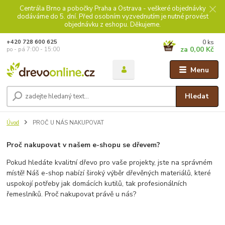
Centrála Brno a pobočky Praha a Ostrava - veškeré objednávky
dodáváme do 5. dní. Před osobním vyzvednutím je nutné provést
objednávku z eshopu. Děkujeme.
0
ks
+420 728 600 625
za
0,00 Kč
po - pá 7:00 - 15:00
Menu
Hledat
Úvod
PROČ U NÁS NAKUPOVAT
Proč nakupovat v našem e-shopu se dřevem?
Pokud hledáte kvalitní dřevo pro vaše projekty, jste na správném
místě! Náš e-shop nabízí široký výběr dřevěných materiálů, které
uspokojí potřeby jak domácích kutilů, tak profesionálních
řemeslníků. Proč nakupovat právě u nás?