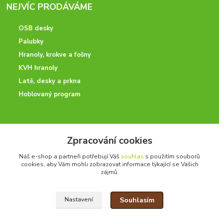
NEJVÍC PRODÁVÁME
OSB desky
Palubky
Hranoly, krokve a fošny
KVH hranoly
Latě, desky a prkna
Hoblovaný program
ODBORNÉ PORADENSTVÍ
Zpracování cookies
Potřebujete poradit? Neváhejte nás kontaktovat.
Náš e-shop a partneři potřebují Váš
souhlas
s použitím souborů
+420 728 600 625
cookies, aby Vám mohli zobrazovat informace týkající se Vašich
zájmů.
po - pá 7:00 - 15:00
Souhlasím
Nastavení