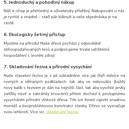
5.
Jednoduchý a pohodlný nákup
Náš e-shop je přehledný a uživatelsky přívětivý. Nakupování u nás
je rychlé a snadné – stačí pár kliknutí a vaše objednávka je na
cestě.
6.
Ekologicky šetrný přístup
Myslíme na přírodu! Naše dřevo pochází z odpovědně
obhospodařovaných lesů a podporujeme trvale udržitelné
hospodaření s lesními zdroji.
7. Skladování řeziva a přírodní vysychání
Naše stavební řezivo je z pil uskladněno více jak čtyři měsíce na
rovných a větraných podkladech, tak aby se nekroutilo (každý
nový balík s řezivem je dán na nejnižší část, tak aby vyschlé prvky
zatížily nové a zabránily kroucení) přitom dochází k postupnému
vysycháním přírodní vlhkosti dřeva. Tím lze ihned zajistit snadnou
montáž a bezproblémovou konstrukci stavby. Dřevo se vyznačuje
svou lehkostí. Více viz.
skladování řeziva
.