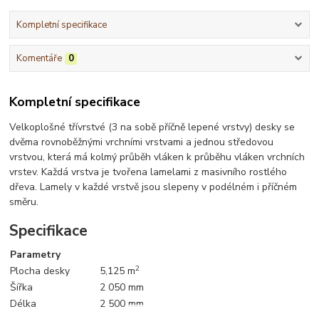
Kompletní specifikace
Komentáře
0
Kompletní specifikace
Velkoplošné třívrstvé (3 na sobě příčně lepené vrstvy) desky se
dvěma rovnoběžnými vrchními vrstvami a jednou středovou
vrstvou, která má kolmý průběh vláken k průběhu vláken vrchních
vrstev. Každá vrstva je tvořena lamelami z masivního rostlého
dřeva. Lamely v každé vrstvě jsou slepeny v podélném i příčném
směru.
Specifikace
Parametry
2
Plocha desky
5,125 m
Šířka
2 050 mm
Délka
2 500 mm