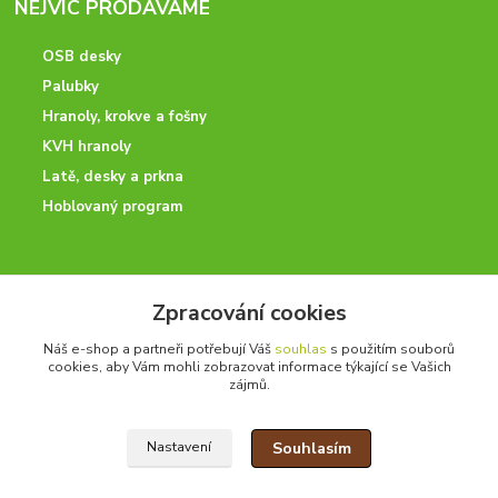
NEJVÍC PRODÁVÁME
OSB desky
Palubky
Hranoly, krokve a fošny
KVH hranoly
Latě, desky a prkna
Hoblovaný program
ODBORNÉ PORADENSTVÍ
Zpracování cookies
Potřebujete poradit? Neváhejte nás kontaktovat.
Náš e-shop a partneři potřebují Váš
souhlas
s použitím souborů
+420 728 600 625
cookies, aby Vám mohli zobrazovat informace týkající se Vašich
zájmů.
po - pá 7:00 - 15:00
Souhlasím
Nastavení