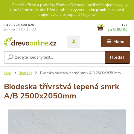
Centrála Brno a pobočky Praha a Ostrava - veškeré objednávky
dodáváme do 5. dní. Před osobním vyzvednutím je nutné provést
objednávku z eshopu. Děkujeme.
0
ks
+420 728 600 625
za
0,00 Kč
po - pá 7:00 - 15:00
Menu
Hledat
Úvod
Biodesky
Biodeska třívrstvá lepená smrk A/B 2500x2050mm
Biodeska třívrstvá lepená smrk
A/B 2500x2050mm