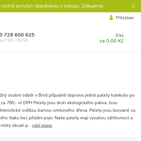
e nutné provést objednávku z eshopu. Děkujeme.
Přihlášení
0 728 600 625
0
ks
za
0,00 Kč
pá 7:00 - 15:00
žný osobní odběr v Brně případně doprava jedné palety kamkoliv po
 za 780,- vč DPH Pelety jsou druh ekologického paliva. Jsou
kteristické světlou barvou smrkového dřeva. Pelety jsou lisované za
ého tlaku bez přidání pojiv. Naše pelety mají vysokou výhřevnost a
 nízký obsah p...
celý popis