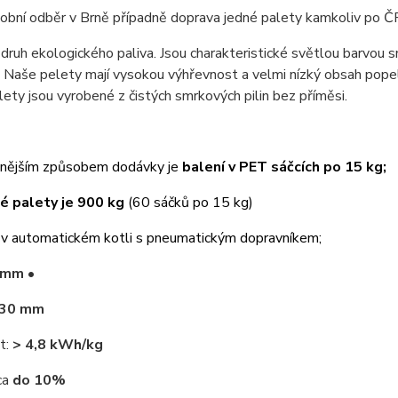
obní odběr v Brně případně doprava jedné palety kamkoliv po Č
 druh ekologického paliva. Jsou charakteristické světlou barvou
v. Naše pelety mají vysokou výhřevnost a velmi nízký obsah pope
ety jsou vyrobené z čistých smrkových pilin bez příměsi.
anějším způsobem dodávky je
balení v PET sáčcích po 15 kg;
é palety je 900 kg
(60 sáčků po 15 kg)
í v automatickém kotli s pneumatickým dopravníkem;
 mm
•
30
mm
t:
> 4,8
kWh/kg
ca
do 10%