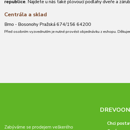
republice
. Najdete u nás také plovoucí podlahy dveře a zárub
Centrála a sklad
Brno - Bosonohy Pražská 674/156 64200
Před osobním vyzvednutím je nutné provést objednávku z eshopu. Děkuje
DREVOONL
Chci posta
Zabýváme se prodejem veškerého