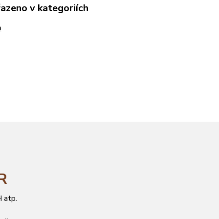
řazeno v kategoriích
a
ČR
 atp.