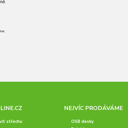
ně.
me.
INE.CZ
NEJVÍC PRODÁVÁME
vit střechu
OSB desky