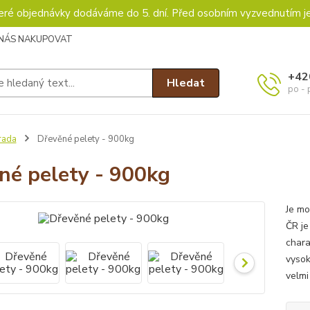
keré objednávky dodáváme do 5. dní. Před osobním vyzvednutím j
 NÁS NAKUPOVAT
+42
Hledat
po - 
rada
Dřevěné pelety - 900kg
né pelety - 900kg
Je mo
ČR je
chara
vysok
velmi