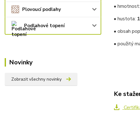
• hmotnost
Plovoucí podlahy
•
hustota:
1
Podlahové topení
• obsah pop
•
použitý ma
Novinky
Zobrazit všechny novinky
Ke staže
Certifi