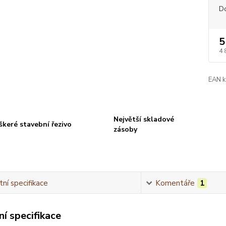
D
5
4 
EAN k
Největší skladové
škeré stavební řezivo
zásoby
ní specifikace
Komentáře
1
í specifikace