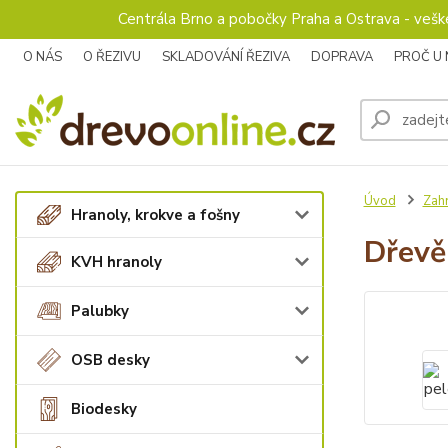
Centrála Brno a pobočky Praha a Ostrava - veš
O NÁS
O ŘEZIVU
SKLADOVÁNÍ ŘEZIVA
DOPRAVA
PROČ U
Úvod
Zah
Hranoly, krokve a fošny
Dřevě
KVH hranoly
Palubky
OSB desky
Biodesky