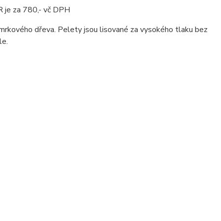
R je za 780,- vč DPH
 smrkového dřeva. Pelety jsou lisované za vysokého tlaku bez
le.