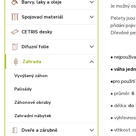
Barvy, laky a oleje
Je možný os
Spojovací materiál
Pelety jsou
přidání poji
CETRIS desky
Dřevěné pel
Difuzní folie
• nejpoužív
Zahrada
•
váha jedn
Vyvýšený záhon
•
pro použit
Palisády
• průměr:
6
Záhonové obruby
• délka:
do 
Zahradní nábytek
• výhřevnos
• vlhkost: c
Dveře a zárubně