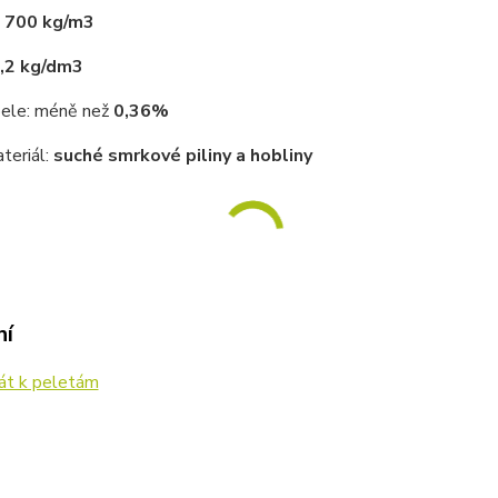
:
700 kg/m3
,2 kg/dm3
ele: méně než
0,36%
teriál:
suché smrkové piliny a hobliny
ní
kát k peletám