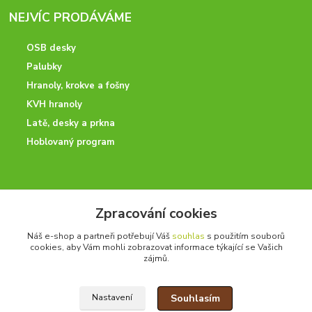
NEJVÍC PRODÁVÁME
OSB desky
Palubky
Hranoly, krokve a fošny
KVH hranoly
Latě, desky a prkna
Hoblovaný program
ODBORNÉ PORADENSTVÍ
Zpracování cookies
Potřebujete poradit? Neváhejte nás kontaktovat.
Náš e-shop a partneři potřebují Váš
souhlas
s použitím souborů
+420 728 600 625
cookies, aby Vám mohli zobrazovat informace týkající se Vašich
po - pá 7:00 - 15:00
zájmů.
Souhlasím
Nastavení