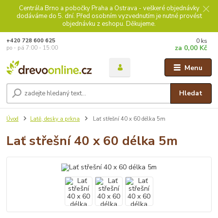
Centrála Brno a pobočky Praha a Ostrava - veškeré objednávky
dodáváme do 5. dní. Před osobním vyzvednutím je nutné provést
objednávku z eshopu. Děkujeme.
0
ks
+420 728 600 625
za
0,00 Kč
po - pá 7:00 - 15:00
Menu
Hledat
Úvod
Latě, desky a prkna
Lať střešní 40 x 60 délka 5m
Lať střešní 40 x 60 délka 5m