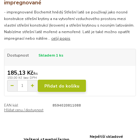
impregnované
- impregnované Bochemit hnědý Střešní latě se používají jako nosné
konstrukce střešní krytiny a na vytvoření vzduchového prostoru mezi
vlastní střešní konstrukcí (krovem) a střešní krytinou s nosným laťováním.
Nabízíme střešní latě mořené a nemořené. Latě je také možno opatřit
impregnací nebo nátěre...
celý popis
Dostupnost
Skladem 1 ks
185,13 Kč
/
ks
153,00 Kč
bez DPH
Přidat do košíku
EAN kód:
8594020811088
Hlídat cenu / dostupnost
Největší skladové
Veškeré stavební řezivo