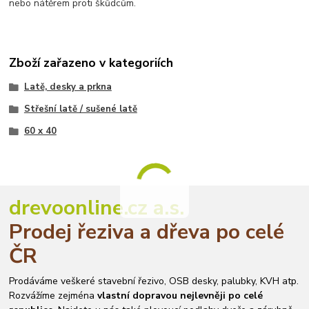
nebo nátěrem proti škůdcům.
Zboží zařazeno v kategoriích
Latě, desky a prkna
Střešní latě / sušené latě
60 x 40
drevoonline.cz a.s.
Prodej řeziva a dřeva po celé
ČR
Prodáváme veškeré stavební řezivo, OSB desky, palubky, KVH atp.
Rozvážíme zejména
vlastní dopravou nejlevněji po celé