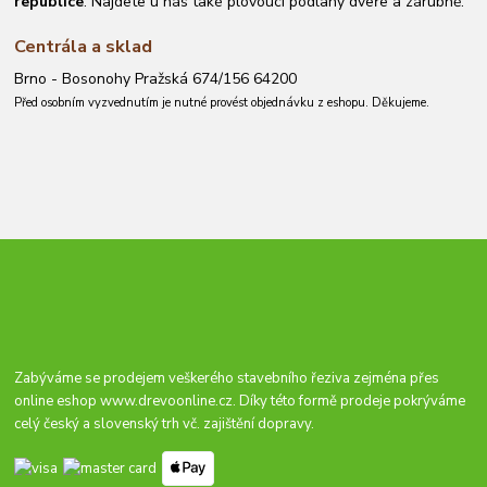
republice
. Najdete u nás také plovoucí podlahy dveře a zárubně.
Centrála a sklad
Brno - Bosonohy Pražská 674/156 64200
Před osobním vyzvednutím je nutné provést objednávku z eshopu. Děkujeme.
Zabýváme se prodejem veškerého stavebního řeziva zejména přes
online eshop
www.drevoonline.cz
. Díky této formě prodeje pokrýváme
celý český a slovenský trh vč. zajištění dopravy.